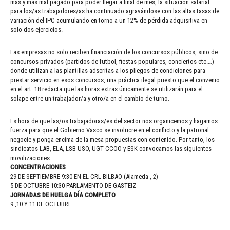
más y más mal pagado para poder llegar a final de mes, la situación salarial
para los/as trabajadores/as ha continuado agravándose con las altas tasas de
variación del IPC acumulando en torno a un 12% de pérdida adquisitiva en
solo dos ejercicios.
Las empresas no solo reciben financiación de los concursos públicos, sino de
concursos privados (partidos de futbol, fiestas populares, conciertos etc.…)
donde utilizan a las plantillas adscritas a los pliegos de condiciones para
prestar servicio en esos concursos, una práctica ilegal puesto que el convenio
en el art. 18 redacta que las horas extras únicamente se utilizarán para el
solape entre un trabajador/a y otro/a en el cambio de turno.
Es hora de que las/os trabajadoras/es del sector nos organicemos y hagamos
fuerza para que el Gobierno Vasco se involucre en el conflicto y la patronal
negocie y ponga encima de la mesa propuestas con contenido. Por tanto, los
sindicatos LAB, ELA, LSB USO, UGT CCOO y ESK convocamos las siguientes
movilizaciones:
CONCENTRACIONES
29 DE SEPTIEMBRE 9:30 EN EL CRL BILBAO (Alameda , 2)
5 DE OCTUBRE 10:30 PARLAMENTO DE GASTEIZ
JORNADAS DE HUELGA DÍA COMPLETO
9 ,10 Y 11 DE OCTUBRE