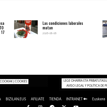
esa
Las condiciones laborales
BTO
matan
 17
2026-08-06
LEGE OHARRA ETA PRIBATUTASUN
COOKIAK | COOKIES
AVISO LEGAL Y POLÍTICA DE 
A
BIZILAN.EUS
AFÍLIATE
TIENDA
INTRANET 🔑
Euskera