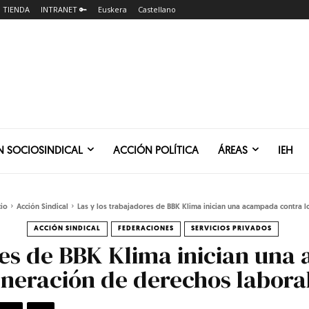
TIENDA
INTRANET 🔑
Euskera
Castellano
N SOCIOSINDICAL
ACCIÓN POLÍTICA
ÁREAS
IEH
cio
Acción Sindical
Las y los trabajadores de BBK Klima inician una acampada contra lo
ACCIÓN SINDICAL
FEDERACIONES
SERVICIOS PRIVADOS
res de BBK Klima inician un
ulneración de derechos labora