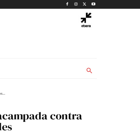
s...
a acampada contra
les