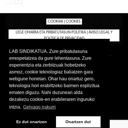
COOKIAK | COOKIES
LEGE OHARRA ETA PRIBATUTASUN POLITIKA | AVISO LEGAL Y
POLÍTICA DE PRIVACIDAD
LAB SINDIKATUA. Zure pribatutasuna
IPAR HEGOA
BIZILAN.EUS
AFÍLIATE
TIENDA
errespetatzea da gure lehentasuna. Zure
INTRANET 🔑
Euskera
Castellano
esperientzia eta zerbitzuak hobetzeko
asmoz, cookie teknologiaz baliatzen gara
webgune honetan. Ohar hau onartuz gero,
teknologia hori erabiltzeko baimen esplizitua
ematen diguzu. Nahi duzunean alda
dezakezu cookie-en erabileraren inguruko
iritzia.
Gehiago irakurri
www.lab.eus
Ez dut onartzen
Onartzen dut
Euskera
Castellano