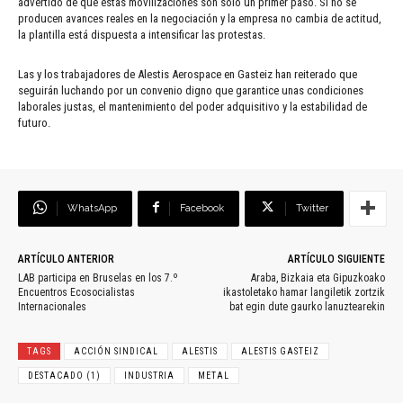
advertido de que estas movilizaciones son solo un primer paso. Si no se
producen avances reales en la negociación y la empresa no cambia de actitud,
la plantilla está dispuesta a intensificar las protestas.
Las y los trabajadores de Alestis Aerospace en Gasteiz han reiterado que
seguirán luchando por un convenio digno que garantice unas condiciones
laborales justas, el mantenimiento del poder adquisitivo y la estabilidad de
futuro.
WhatsApp
Facebook
Twitter
ARTÍCULO ANTERIOR
ARTÍCULO SIGUIENTE
LAB participa en Bruselas en los 7.º
Araba, Bizkaia eta Gipuzkoako
Encuentros Ecosocialistas
ikastoletako hamar langiletik zortzik
Internacionales
bat egin dute gaurko lanuztearekin
TAGS
ACCIÓN SINDICAL
ALESTIS
ALESTIS GASTEIZ
DESTACADO (1)
INDUSTRIA
METAL