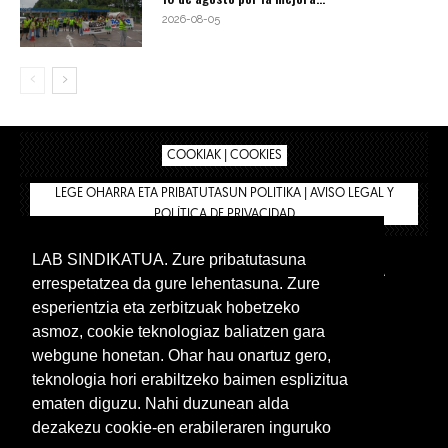
2026-08-05
COOKIAK | COOKIES
LEGE OHARRA ETA PRIBATUTASUN POLITIKA | AVISO LEGAL Y
POLÍTICA DE PRIVACIDAD
LAB SINDIKATUA. Zure pribatutasuna
IPAR HEGOA
BIZILAN.EUS
AFÍLIATE
TIENDA
errespetatzea da gure lehentasuna. Zure
INTRANET 🔑
Euskera
Castellano
esperientzia eta zerbitzuak hobetzeko
asmoz, cookie teknologiaz baliatzen gara
webgune honetan. Ohar hau onartuz gero,
teknologia hori erabiltzeko baimen esplizitua
ematen diguzu. Nahi duzunean alda
dezakezu cookie-en erabileraren inguruko