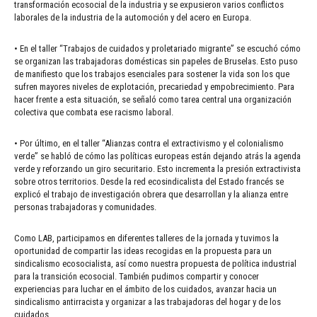
transformación ecosocial de la industria y se expusieron varios conflictos
laborales de la industria de la automoción y del acero en Europa.
• En el taller “Trabajos de cuidados y proletariado migrante” se escuchó cómo
se organizan las trabajadoras domésticas sin papeles de Bruselas. Esto puso
de manifiesto que los trabajos esenciales para sostener la vida son los que
sufren mayores niveles de explotación, precariedad y empobrecimiento. Para
hacer frente a esta situación, se señaló como tarea central una organización
colectiva que combata ese racismo laboral.
• Por último, en el taller “Alianzas contra el extractivismo y el colonialismo
verde” se habló de cómo las políticas europeas están dejando atrás la agenda
verde y reforzando un giro securitario. Esto incrementa la presión extractivista
sobre otros territorios. Desde la red ecosindicalista del Estado francés se
explicó el trabajo de investigación obrera que desarrollan y la alianza entre
personas trabajadoras y comunidades.
Como LAB, participamos en diferentes talleres de la jornada y tuvimos la
oportunidad de compartir las ideas recogidas en la propuesta para un
sindicalismo ecosocialista, así como nuestra propuesta de política industrial
para la transición ecosocial. También pudimos compartir y conocer
experiencias para luchar en el ámbito de los cuidados, avanzar hacia un
sindicalismo antirracista y organizar a las trabajadoras del hogar y de los
cuidados.