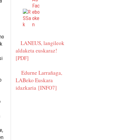
a
ino
LANEUS, langileok
ak
aldaketa euskaraz!
[PDF]
si
Edurne Larrañaga,
o
LABeko Euskara
idazkaria
[INFO7]
o
a
e,
en