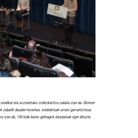
, sindikal eta sozialetako ordezkaritza zabala izan da. Ekimen
 zabalik dauden honetan, sindiaktuak urrats garrantzitsua
a izan da, 190 kide baino gehiagok ekarpenak egin dituzte.