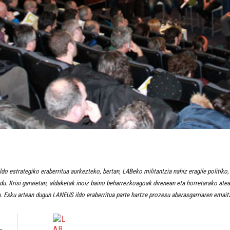
ildo estrategiko eraberritua aurkezteko, bertan, LABeko militantzia nahiz eragile politiko
. Krisi garaietan, aldaketak inoiz baino beharrezkoagoak direnean eta horretarako ateak
. Esku artean dugun LANEUS ildo eraberritua parte hartze prozesu aberasgarriaren emaitz