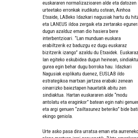
euskararen normalizazioaren alde eta datozen
urteetako erronkak irudikatu ostean, Ainhoa
Etxaide, LABeko Idazkari nagusiak hartu du hit
eta LANEUS ildoa zergaik eta zertarako eguner
dugun azalduz eman dio hasiera bere
interbentzioari. “Lan munduan euskara
erabiltzerik ez baduzgu ez dugu euskaraz
bizitzerik izango” azaldu du Etxaidek. Euskara
lan egiteko eskubidea dugun heinean, sindiakt
gurea egin behar dugu borroka hau. Idazkari
Nagusiak esplikatu duenez, EUSLAB ildo
estrategikoa martxan jartzea erabaki zenean
oinarrizko baieztapen hauetatik abitu zen
sindiaktua. Hartan euskararen alde “modu
antolatu eta eraginkor” batean egin nahi genue
eta argi genuen “zailtasunez beteriko” bide bat
ekingo geniola.
Urte asko pasa dira urratsa eman eta aurrenek