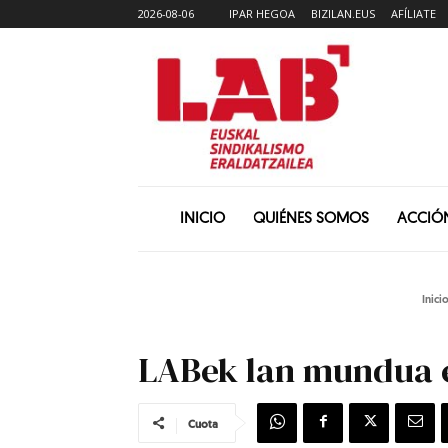
2026-08-06
IPAR HEGOA
BIZILAN.EUS
AFÍLIATE
INICIO
QUIÉNES SOMOS
ACCIÓ
Inici
LABek lan mundua e
Cuota