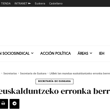
TIENDA
INTRANET 🔑
Euskera
Castellano
N SOCIOSINDICAL
ACCIÓN POLÍTICA
ÁREAS
IEH
o
Secretarías
Secretaría de Euskara
LABek lan mundua euskalduntzeko erronka berret
SECRETARÍA DE EUSKARA
uskalduntzeko erronka berr