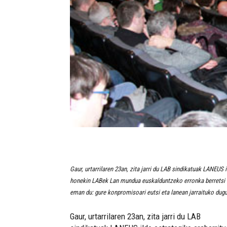
Gaur, urtarrilaren 23an, zita jarri du LAB sindikatuak LANEUS 
honekin LABek Lan mundua euskalduntzeko erronka berretsi du
eman du: gure konpromisoari eutsi eta lanean jarraituko dugu
Gaur, urtarrilaren 23an, zita jarri du LAB