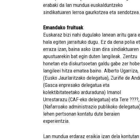
erabaki da lan mundua euskalduntzeko
sindikatuaren lerroa gaurkotzea eta sendotzea
Emandako fruituak
Euskaraz bizi nahi dugulako lanean aritu gara 
hala egiten jarraituko dugu. Ez da dena polia e
erraza izan, baina asko izan dira sindiaktuaren
apustuarekin bat egin duten langileak. Zentzu
honetan eta diskurtsoetan galdu gabe zer hobe
langileei hitza ematea baino. Alberto Ugarriza,
(Eusko Jaurlaritzako delegatua), Zuriñe de And
(Gasca enpresako delegatua eta
kolektibitateetako arduraduna) Imanol
Urrestarazu (CAF-eko delegatua) eta Tere ????,
(Nafarroako administrazio publikoko delegatua
lehen pertsonan kontatu dute beraien
experientzia.
Lan mundua erdaraz eraikia izan dela kontutan