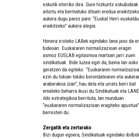
eskutik etorriko dira. Gure hizkuntz eskubideak
aitortu eta bermatuko dituen eredua eraikitzek
aukera dugu parez pare: “Euskal Herri euskald
eraikitzeko” aukera alegia.
Honera iristeko LABek egindako lana jaso da e
bideoan. Euskararen normalizazioan eragin
asmoz EUSLAB egitasmoa martxan jarri zuen
sindikatuak. Bide luzea egin da, baina lan asko
geratzen da egiteko. “Euskararen normalzazio
ezin du tokian tokiko borondatearen eta aukera
araberakoa izan”, hau dela eta urrats berri bat
emateko beharra ikusi du Sindikatuak eta LAN
ildo estrategikoa berrituta, lan munduan
“euskararen normalizazioan eragiteko apustua”
berresten du.
Zergatik eta zertarako
Bizi dugun egoera, Sindikatuak egindako ibilbi