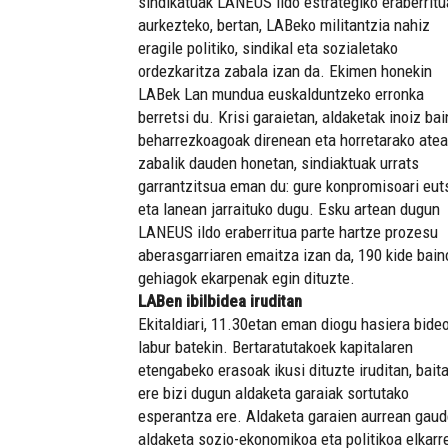
sindikatuak LANEUS ildo estrategiko eraberritu
aurkezteko, bertan, LABeko militantzia nahiz
eragile politiko, sindikal eta sozialetako
ordezkaritza zabala izan da. Ekimen honekin
LABek Lan mundua euskalduntzeko erronka
berretsi du. Krisi garaietan, aldaketak inoiz ba
beharrezkoagoak direnean eta horretarako ate
zabalik dauden honetan, sindiaktuak urrats
garrantzitsua eman du: gure konpromisoari eut
eta lanean jarraituko dugu. Esku artean dugun
LANEUS ildo eraberritua parte hartze prozesu
aberasgarriaren emaitza izan da, 190 kide bain
gehiagok ekarpenak egin dituzte.
LABen ibilbidea iruditan
Ekitaldiari, 11.30etan eman diogu hasiera bide
labur batekin. Bertaratutakoek kapitalaren
etengabeko erasoak ikusi dituzte iruditan, bait
ere bizi dugun aldaketa garaiak sortutako
esperantza ere. Aldaketa garaien aurrean gaud
aldaketa sozio-ekonomikoa eta politikoa elkarr