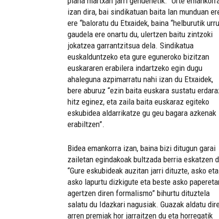
plana martxan jarri genuenetik. “Urte emankorr
izan dira, bai sindikatuan baita lan munduan er
ere “baloratu du Etxaidek, baina “helburutik urr
gaudela ere onartu du, ulertzen baitu zintzoki
jokatzea garrantzitsua dela. Sindikatua
euskalduntzeko eta gure eguneroko bizitzan
euskararen erabilera indartzeko egin dugu
ahaleguna azpimarratu nahi izan du Etxaidek,
bere aburuz “ezin baita euskara sustatu erdara
hitz eginez, eta zaila baita euskaraz egiteko
eskubidea aldarrikatze gu geu bagara azkenak
erabiltzen”.
Bidea emankorra izan, baina bizi ditugun garai
zailetan egindakoak bultzada berria eskatzen d
“Gure eskubideak auzitan jarri dituzte, asko eta
asko lapurtu dizkigute eta beste asko papereta
agertzen diren formalismo” bihurtu dituztela
salatu du Idazkari nagusiak. Guazak aldatu dir
arren premiak hor jarraitzen du eta horregatik