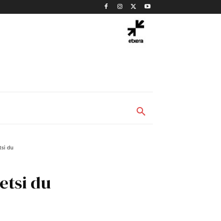
si du
etsi du