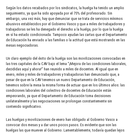
Según los datos recabados por los sindicatos, la huelga ha tenido un amplio
seguimiento, ya que ha sido apoyada por el 75% del profesorado. Sin
embargo, una vez más, hay que denunciar que se trata de servicios mínimos
abusivos establecidos por el Gobierno Vasco y que a miles de trabajadores y
trabajadoras se les ha denegado el derecho a la huelga, por lo que la huelga
en sí ha estado condicionada. Tampoco ayudan las cartas que el Departamento
de Educación ha enviado a las familias o la actitud que está mostrando en las
mesas negociadoras.
Un claro ejemplo del éxito de la huelga son las movilizaciones convocadas en
las tres capitales de la CAV bajo el lema “¡Mejora de las condiciones laborales,
decididas aquí y ahora!” han reunido a miles de docentes. Al igual que en
enero, miles y miles de trabajadores y trabajadoras han denunciado que, a
pesar de que en la CAV tenemos un nuevo Departamento de Educación,
tenemos sobre la mesa la misma forma de actuar que en los últimos años: las
condiciones laborales del colectivo de docentes de Educación están
empeorando, ya que el Departamento de Educación toma decisiones
unilateralmente y las negociaciones se prolongan constantemente sin
contenido significativo.
Las huelgas y movilizaciones de enero han obligado al Gobierno Vasco a
convocar dos mesas y a dar unos pocos pasos. Es evidente que son las
huelgas las que mueven al Gobierno. Lamentablemente, todavía quedan lejos