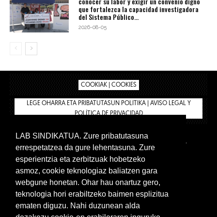
conocer su labor y exigir un convenio digno
que fortalezca la capacidad investigadora
del Sistema Público...
2026-08-05
COOKIAK | COOKIES
LEGE OHARRA ETA PRIBATUTASUN POLITIKA | AVISO LEGAL Y
POLÍTICA DE PRIVACIDAD
LAB SINDIKATUA. Zure pribatutasuna
IPAR HEGOA
BIZILAN.EUS
AFÍLIATE
TIENDA
errespetatzea da gure lehentasuna. Zure
INTRANET 🔑
Euskera
Castellano
esperientzia eta zerbitzuak hobetzeko
asmoz, cookie teknologiaz baliatzen gara
webgune honetan. Ohar hau onartuz gero,
teknologia hori erabiltzeko baimen esplizitua
ematen diguzu. Nahi duzunean alda