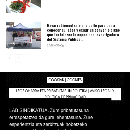
Navarrabiomed sale a la calle para dar a
conocer su labor y exigir un convenio digno
que fortalezca la capacidad investigadora
del Sistema Público...
2026-08-05
COOKIAK | COOKIES
LEGE OHARRA ETA PRIBATUTASUN POLITIKA | AVISO LEGAL Y
POLÍTICA DE PRIVACIDAD
LAB SINDIKATUA. Zure pribatutasuna
IPAR HEGOA
BIZILAN.EUS
AFÍLIATE
TIENDA
errespetatzea da gure lehentasuna. Zure
INTRANET 🔑
Euskera
Castellano
esperientzia eta zerbitzuak hobetzeko