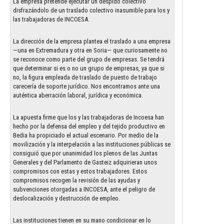
La empresa pretende ejecutar un despido colectivo
disfrazándolo de un traslado colectivo inasumible para los y
las trabajadoras de INCOESA.
La dirección de la empresa plantea el traslado a una empresa
—una en Extremadura y otra en Soria— que curiosamente no
se reconoce como parte del grupo de empresas. Se tendrá
que determinar si es o no un grupo de empresas, ya que si
no, la figura empleada de traslado de puesto de trabajo
carecería de soporte jurídico. Nos encontramos ante una
auténtica aberración laboral, jurídica y económica.
La apuesta firme que los y las trabajadoras de Incoesa han
hecho por la defensa del empleo y del tejido productivo en
Bedia ha propiciado el actual escenario. Por medio de la
movilización y la interpelación a las instituciones públicas se
consiguió que por unanimidad los plenos de las Juntas
Generales y del Parlamento de Gasteiz adquirieran unos
compromisos con estas y estos trabajadores. Estos
compromisos recogen la revisión de las ayudas y
subvenciones otorgadas a INCOESA, ante el peligro de
deslocalización y destrucción de empleo.
Las instituciones tienen en su mano condicionar en lo