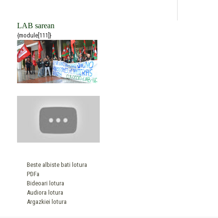
LAB sarean
{module[111]}
Beste albiste bati lotura
PDFa
Bideoari lotura
Audiora lotura
Argazkiei lotura