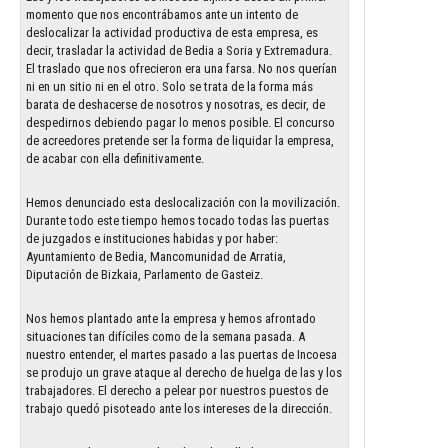
momento que nos encontrábamos ante un intento de
deslocalizar la actividad productiva de esta empresa, es
decir, trasladar la actividad de Bedia a Soria y Extremadura.
El traslado que nos ofrecieron era una farsa. No nos querían
ni en un sitio ni en el otro. Solo se trata de la forma más
barata de deshacerse de nosotros y nosotras, es decir, de
despedirnos debiendo pagar lo menos posible. El concurso
de acreedores pretende ser la forma de liquidar la empresa,
de acabar con ella definitivamente.
Hemos denunciado esta deslocalización con la movilización.
Durante todo este tiempo hemos tocado todas las puertas
de juzgados e instituciones habidas y por haber:
Ayuntamiento de Bedia, Mancomunidad de Arratia,
Diputación de Bizkaia, Parlamento de Gasteiz.
Nos hemos plantado ante la empresa y hemos afrontado
situaciones tan difíciles como de la semana pasada. A
nuestro entender, el martes pasado a las puertas de Incoesa
se produjo un grave ataque al derecho de huelga de las y los
trabajadores. El derecho a pelear por nuestros puestos de
trabajo quedó pisoteado ante los intereses de la dirección.