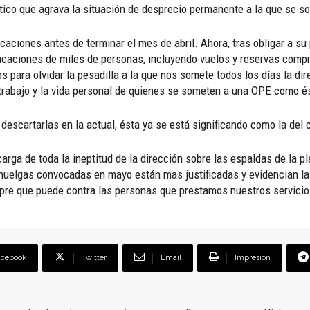
co que agrava la situación de desprecio permanente a la que se som
acaciones antes de terminar el mes de abril. Ahora, tras obligar a su 
aciones de miles de personas, incluyendo vuelos y reservas compro
 para olvidar la pesadilla a la que nos somete todos los días la dire
l trabajo y la vida personal de quienes se someten a una OPE como é
in descartarlas en la actual, ésta ya se está significando como la del 
arga de toda la ineptitud de la dirección sobre las espaldas de la pl
huelgas convocadas en mayo están mas justificadas y evidencian la f
pre que puede contra las personas que prestamos nuestros servicio
acebook
Twitter
Email
Impresión