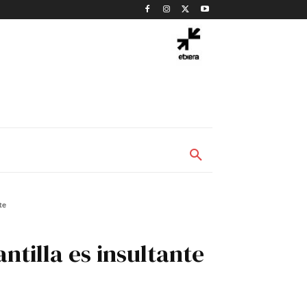
te
ntilla es insultante