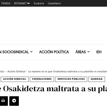
TIENDA
INTRANET 🔑
Euskera
Castellano
N SOCIOSINDICAL
ACCIÓN POLÍTICA
ÁREAS
IEH
icio
Acción Sindical
La manera en la que Osakidetza maltrata a su plantilla es insultan
ACCIÓN SINDICAL
FEDERACIONES
SERVICIOS PÚBLICOS
SANIDAD
 Osakidetza maltrata a su pla