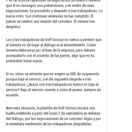
Y es tal la poca capacidad de negociación de nuestro Gerente
que al no conseguir sus pretensiones, y en medio de unas
negociaciones, ha procedido a despedir a tres trabajadoras. Lo
nunca visto. Sus continuas amenazas se han cumplido. El
jueves se celebró una reunión del convenio. El viernes tres
despidos.
Los y las trabajadoras de Golf Gorraiz no vamos a permitir que
el Gerente no de lugar al diálogo ni al entendimiento. Como
Gerente debe mirar por el bien de la empresa, pero debería
acompañarlo con el acuerdo de las partes, algo que no ha
pretendido hacer nunca.
Si no, cómo se entiende que no acepte un ERE de suspensión
porque baja el servicio, y al día siguiente despida a tres
trabajadoras. ¿Acaso con tres trabajadoras menos no baja el
servicio? Baja el servicio cuando y como él quiere, siempre sin
acuerdo.
Ante esta situación, la plantilla de Golf Gorraiz iniciará una
huelfa indefinida a partir del lunes 2 de septiembre en defensa
del diálogo, por las negociaciones de un convenio digno y por
la inmediata readmisión de las trabajadoras despedidas.