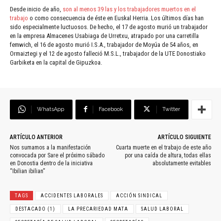
Desde inicio de año,
son al menos 39 las y los trabajadores muertos en el
trabajo
o como consecuencia de éste en Euskal Herria. Los últimos días han
sido especialmente luctuosos. De hecho, el 17 de agosto murió un trabajador
en la empresa Almacenes Usabiaga de Urretxu, atrapado por una carretilla
femwich, el 16 de agosto murió I.S.A., trabajador de Moyúa de 54 años, en
Ormaiztegi y el 12 de agosto falleció M.S.L., trabajador de la UTE Donostiako
Garbiketa en la capital de Gipuzkoa.
WhatsApp
Facebook
Twitter
ARTÍCULO ANTERIOR
ARTÍCULO SIGUIENTE
Nos sumamos a la manifestación
Cuarta muerte en el trabajo de este año
convocada por Sare el próximo sábado
por una caída de altura, todas ellas
en Donostia dentro de la iniciativa
absolutamente evitables
“Ibilian ibilian”
TAGS
ACCIDENTES LABORALES
ACCIÓN SINDICAL
DESTACADO (1)
LA PRECARIEDAD MATA
SALUD LABORAL