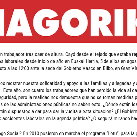
n trabajador tras caer de altura. Cayó desde el tejado que estaba r
 laborales desde inicio de año en Euskal Herria, 5 de ellos en agos
osto a las 12:00 ante la sede del Gobierno Vasco en Bilbo, en Gran Vía
s mostrar nuestra solidaridad y apoyo a las familias y allegadas y a
 Este año, son cuatro los trabajadores que han perdido la vida al c
uridad, pero la realidad nos demuestra que no se toman medidas pa
es de las administraciones públicas no saben esto. ¿Dónde están los
n dispuestos a dar para dar la vuelta a esta situación? ¿El Gobiern
s accidentes laborales en la agenda política? ¿O seguirá mirando ha
go Social? En 2010 pusieron en marcha el programa “Lotu”, para la p