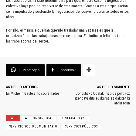
las trabajadoras ha sido determinante para que, en este caso, la negociación
colectiva haya podido resolverse de esta manera. Gracias a esta organización
se ha impulsado y sostenido la negociación del convenio durante todos estos
años.
Por ello, el mensaje que han querido trasladar una vez más es que la
organización de las trabajadoras merece la pena. El sindicato felicita a todas
las trabajadoras del sector.
WhatsApp
Facebook
ARTÍCULO ANTERIOR
ARTÍCULO SIGUIENTE
En Michelin Gasteiz no sobra nadie
Donostiako Udalak irizpide politikoz
izendatu ditu euskaraz ez dakiten bi
arduradun
TAGS
ACCIÓN SINDICAL
DESTACADO (2)
SERVICIO SOCIOCOMUNITARIO
SERVICIOS PÚBLICOS