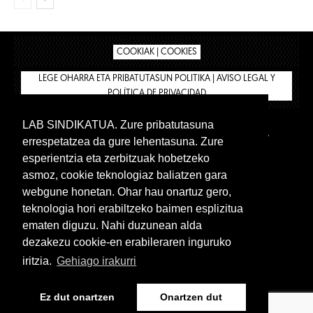
COOKIAK | COOKIES
LEGE OHARRA ETA PRIBATUTASUN POLITIKA | AVISO LEGAL Y
POLÍTICA DE PRIVACIDAD
LAB SINDIKATUA. Zure pribatutasuna
IPAR HEGOA
BIZILAN.EUS
AFÍLIATE
TIENDA
errespetatzea da gure lehentasuna. Zure
INTRANET 🔑
Euskera
Castellano
esperientzia eta zerbitzuak hobetzeko
asmoz, cookie teknologiaz baliatzen gara
webgune honetan. Ohar hau onartuz gero,
teknologia hori erabiltzeko baimen esplizitua
ematen diguzu. Nahi duzunean alda
dezakezu cookie-en erabileraren inguruko
iritzia.
Gehiago irakurri
www.lab.eus
Ez dut onartzen
Onartzen dut
Euskera
Castellano