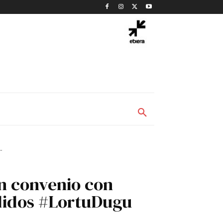
.
un convenio con
edidos #LortuDugu