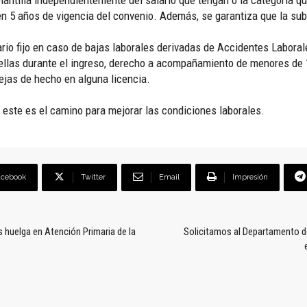
 plantilla independientemente del salario que tengan o la categoría
 en 5 años de vigencia del convenio. Además, se garantiza que la s
ario fijo en caso de bajas laborales derivadas de Accidentes Labor
e ellas durante el ingreso, derecho a acompañamiento de menores de
ejas de hecho en alguna licencia.
ue este es el camino para mejorar las condiciones laborales.
acebook
Twitter
Email
Impresión
uelga en Atención Primaria de la
Solicitamos al Departamento de