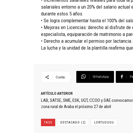
• Incrementos salariales lineales para toda la
salariales entorno a un 20% del salario actual
durante estos 5 años.
• Se logra complementar hasta el 100% del sal
• Mejoras en Licencias: derecho al disfrute d
especialista, equiparación de matrimonio a par
• Derecho a acumular el permiso por lactancia.
La lucha y la unidad de la plantilla reafirma q
WhatsApp
F
Cuota
ARTÍCULO ANTERIOR
LAB, SATSE, SME, ESK, UGT, CCOO y SAE convocamos h
zona rural de Araba el próximo 27 de abril
TAGS
DESTACADO (2)
LORTUDUGU