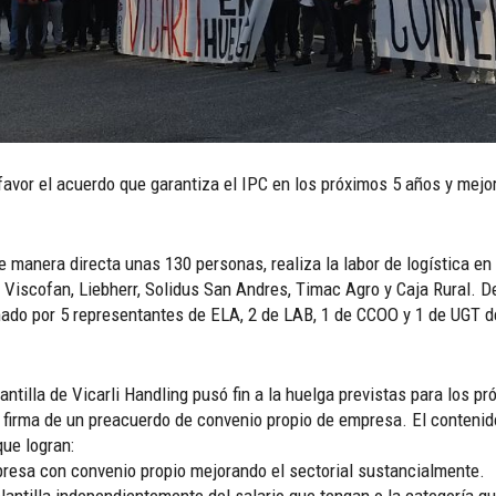
favor el acuerdo que garantiza el IPC en los próximos 5 años y mej
e manera directa unas 130 personas, realiza la labor de logística e
Viscofan, Liebherr, Solidus San Andres, Timac Agro y Caja Rural. 
ado por 5 representantes de ELA, 2 de LAB, 1 de CCOO y 1 de UGT de
plantilla de Vicarli Handling pusó fin a la huelga previstas para los p
 firma de un preacuerdo de convenio propio de empresa. El conteni
ue logran:
resa con convenio propio mejorando el sectorial sustancialmente.