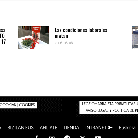
esa
Las condiciones laborales
BTO
matan
 17
2026-08-06
LEGE OHARRA ETA PRIBATUTASUN
COOKIAK | COOKIES
AVISO LEGAL Y POLÍTICA DE 
A
BIZILAN.EUS
AFÍLIATE
TIENDA
INTRANET 🔑
Euskera