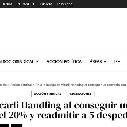
TIENDA
INTRANET 🔑
Euskera
Castellano
N SOCIOSINDICAL
ACCIÓN POLÍTICA
ÁREAS
IEH
Inicio
Acción Sindical
Fin a la huelga en Vicarli Handling al conseguir un convenio con..
ACCIÓN SINDICAL
FEDERACIONES
icarli Handling al conseguir 
del 20% y readmitir a 5 desp