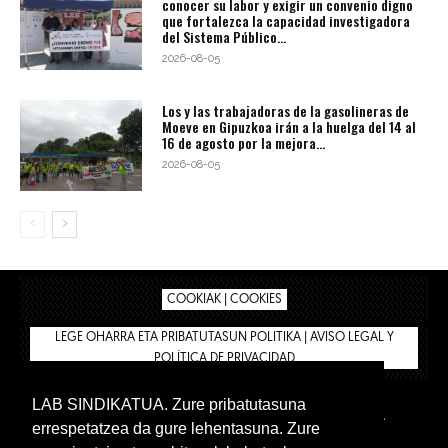
conocer su labor y exigir un convenio digno
que fortalezca la capacidad investigadora
del Sistema Público...
2026-08-05
Los y las trabajadoras de la gasolineras de
Moeve en Gipuzkoa irán a la huelga del 14 al
16 de agosto por la mejora...
2026-08-05
COOKIAK | COOKIES
LEGE OHARRA ETA PRIBATUTASUN POLITIKA | AVISO LEGAL Y
POLÍTICA DE PRIVACIDAD
LAB SINDIKATUA. Zure pribatutasuna
IPAR HEGOA
BIZILAN.EUS
AFÍLIATE
TIENDA
errespetatzea da gure lehentasuna. Zure
INTRANET 🔑
Euskera
Castellano