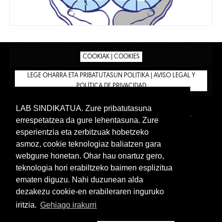
COOKIAK | COOKIES
LEGE OHARRA ETA PRIBATUTASUN POLITIKA | AVISO LEGAL Y
POLÍTICA DE PRIVACIDAD
LAB SINDIKATUA. Zure pribatutasuna
IPAR HEGOA
BIZILAN.EUS
AFÍLIATE
TIENDA
errespetatzea da gure lehentasuna. Zure
INTRANET 🔑
Euskera
Castellano
esperientzia eta zerbitzuak hobetzeko
asmoz, cookie teknologiaz baliatzen gara
webgune honetan. Ohar hau onartuz gero,
teknologia hori erabiltzeko baimen esplizitua
ematen diguzu. Nahi duzunean alda
dezakezu cookie-en erabileraren inguruko
iritzia.
Gehiago irakurri
www.lab.eus