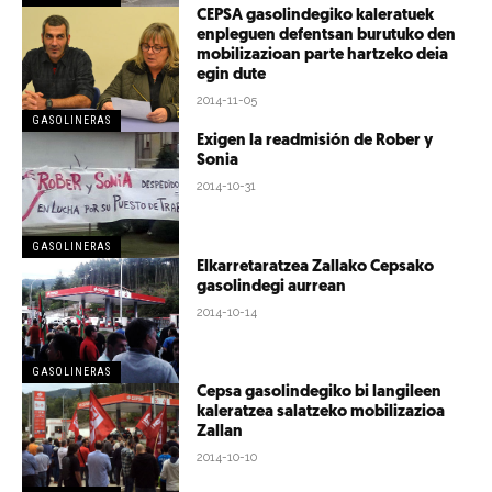
CEPSA gasolindegiko kaleratuek
enpleguen defentsan burutuko den
mobilizazioan parte hartzeko deia
egin dute
2014-11-05
GASOLINERAS
Exigen la readmisión de Rober y
Sonia
2014-10-31
GASOLINERAS
Elkarretaratzea Zallako Cepsako
gasolindegi aurrean
2014-10-14
GASOLINERAS
Cepsa gasolindegiko bi langileen
kaleratzea salatzeko mobilizazioa
Zallan
2014-10-10