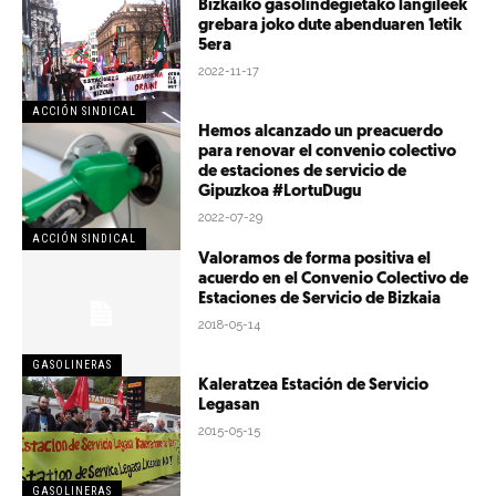
Bizkaiko gasolindegietako langileek
grebara joko dute abenduaren 1etik
5era
2022-11-17
ACCIÓN SINDICAL
Hemos alcanzado un preacuerdo
para renovar el convenio colectivo
de estaciones de servicio de
Gipuzkoa #LortuDugu
2022-07-29
ACCIÓN SINDICAL
Valoramos de forma positiva el
acuerdo en el Convenio Colectivo de
Estaciones de Servicio de Bizkaia
2018-05-14
GASOLINERAS
Kaleratzea Estación de Servicio
Legasan
2015-05-15
GASOLINERAS