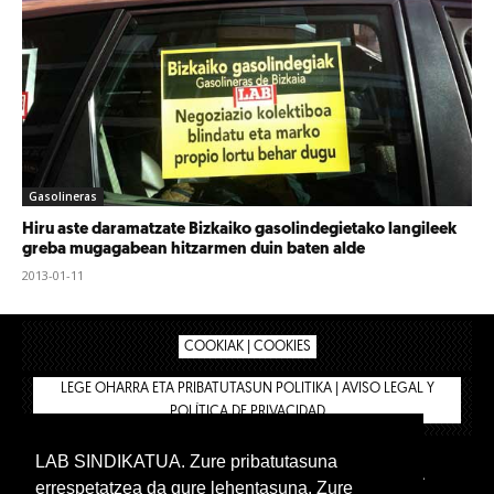
Gasolineras
Hiru aste daramatzate Bizkaiko gasolindegietako langileek
greba mugagabean hitzarmen duin baten alde
2013-01-11
COOKIAK | COOKIES
LEGE OHARRA ETA PRIBATUTASUN POLITIKA | AVISO LEGAL Y
POLÍTICA DE PRIVACIDAD
LAB SINDIKATUA. Zure pribatutasuna
IPAR HEGOA
BIZILAN.EUS
AFÍLIATE
TIENDA
errespetatzea da gure lehentasuna. Zure