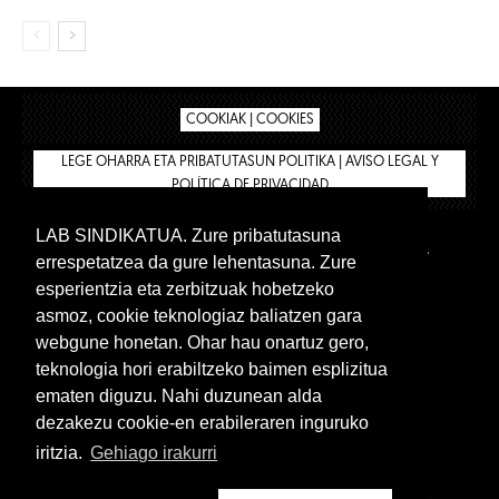
COOKIAK | COOKIES
LEGE OHARRA ETA PRIBATUTASUN POLITIKA | AVISO LEGAL Y
POLÍTICA DE PRIVACIDAD
LAB SINDIKATUA. Zure pribatutasuna
IPAR HEGOA
BIZILAN.EUS
AFÍLIATE
TIENDA
errespetatzea da gure lehentasuna. Zure
INTRANET 🔑
Euskera
Castellano
esperientzia eta zerbitzuak hobetzeko
asmoz, cookie teknologiaz baliatzen gara
webgune honetan. Ohar hau onartuz gero,
teknologia hori erabiltzeko baimen esplizitua
ematen diguzu. Nahi duzunean alda
dezakezu cookie-en erabileraren inguruko
iritzia.
Gehiago irakurri
www.lab.eus