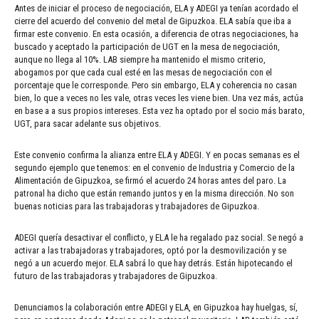
Antes de iniciar el proceso de negociación, ELA y ADEGI ya tenían acordado el
cierre del acuerdo del convenio del metal de Gipuzkoa. ELA sabía que iba a
firmar este convenio. En esta ocasión, a diferencia de otras negociaciones, ha
buscado y aceptado la participación de UGT en la mesa de negociación,
aunque no llega al 10%. LAB siempre ha mantenido el mismo criterio,
abogamos por que cada cual esté en las mesas de negociación con el
porcentaje que le corresponde. Pero sin embargo, ELA y coherencia no casan
bien, lo que a veces no les vale, otras veces les viene bien. Una vez más, actúa
en base a a sus propios intereses. Esta vez ha optado por el socio más barato,
UGT, para sacar adelante sus objetivos.
Este convenio confirma la alianza entre ELA y ADEGI. Y en pocas semanas es el
segundo ejemplo que tenemos: en el convenio de Industria y Comercio de la
Alimentación de Gipuzkoa, se firmó el acuerdo 24 horas antes del paro. La
patronal ha dicho que están remando juntos y en la misma dirección. No son
buenas noticias para las trabajadoras y trabajadores de Gipuzkoa.
ADEGI quería desactivar el conflicto, y ELA le ha regalado paz social. Se negó a
activar a las trabajadoras y trabajadores, optó por la desmovilización y se
negó a un acuerdo mejor. ELA sabrá lo que hay detrás. Están hipotecando el
futuro de las trabajadoras y trabajadores de Gipuzkoa.
Denunciamos la colaboración entre ADEGI y ELA, en Gipuzkoa hay huelgas, sí,