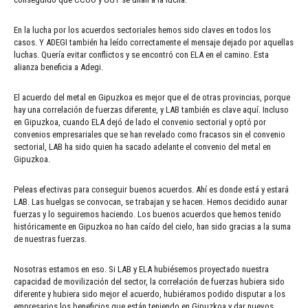
En la lucha por los acuerdos sectoriales hemos sido claves en todos los
casos. Y ADEGI también ha leído correctamente el mensaje dejado por aquellas
luchas. Quería evitar conflictos y se encontró con ELA en el camino. Esta
alianza beneficia a Adegi.
El acuerdo del metal en Gipuzkoa es mejor que el de otras provincias, porque
hay una correlación de fuerzas diferente, y LAB también es clave aquí. Incluso
en Gipuzkoa, cuando ELA dejó de lado el convenio sectorial y optó por
convenios empresariales que se han revelado como fracasos sin el convenio
sectorial, LAB ha sido quien ha sacado adelante el convenio del metal en
Gipuzkoa.
Peleas efectivas para conseguir buenos acuerdos. Ahí es donde está y estará
LAB. Las huelgas se convocan, se trabajan y se hacen. Hemos decidido aunar
fuerzas y lo seguiremos haciendo. Los buenos acuerdos que hemos tenido
históricamente en Gipuzkoa no han caído del cielo, han sido gracias a la suma
de nuestras fuerzas.
Nosotras estamos en eso. Si LAB y ELA hubiésemos proyectado nuestra
capacidad de movilización del sector, la correlación de fuerzas hubiera sido
diferente y hubiera sido mejor el acuerdo, hubiéramos podido disputar a los
empresarios los beneficios que están teniendo en Gipuzkoa y dar nuevos