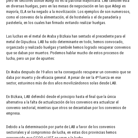
pero en sectores donde Adegi no es la patronal mayoritaria. LAB también está
en diversas huelgas, pero en las mesas de negociación en las que Adegi es
mayoría, ELA se ha negado a la movilización. Los ejemplos de son numerosos,
como el convenio de la alimentación, el de hostelería o el de panadería y
pastelería, en los cuales han firmado evitando realizar huelgas.
Las luchas en el metal de Araba y Bizkaia han sentado el precedente para el
metal de Gipuzkoa. LAB ha sido determinante en todo, hemos convocado,
organizado y realizado huelgas y también hemos logrado recuperar convenios
que se daban por muertos. Podemos hablar mucho de estos procesos de
lucha, pero un par de apuntes:
En Araba después de 19 años se ha conseguido recuperar un convenio que se
daba por muerto y de eficacia general. A pesar de ser la 4ª fuerza en ese
sector, estuvimos más de dos años movilizándonos solas desde LAB.
En Bizkaia, LAB defendió desde el principio hasta el final que la única
alternativa a la falta de actualización de los convenios era actualizar el
convenio sectorial, mientras que otros se decantaban por los convenios de
empresa.
Debido a la determinación por parte de LAB a favor de los convenios
sectoriales y al compromiso de lucha, en estas dos provincias hemos
conseguido que CCOO y UGT se unan a la lucha.