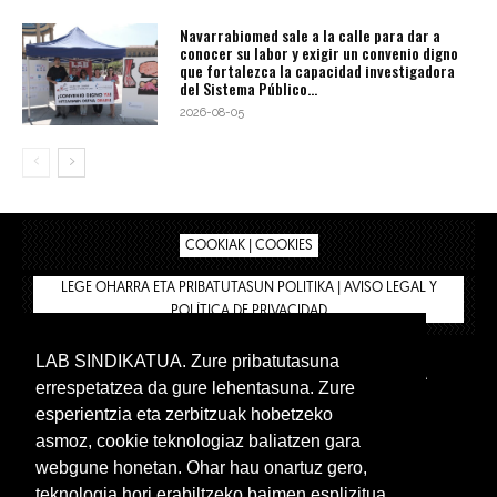
Navarrabiomed sale a la calle para dar a
conocer su labor y exigir un convenio digno
que fortalezca la capacidad investigadora
del Sistema Público...
2026-08-05
COOKIAK | COOKIES
LEGE OHARRA ETA PRIBATUTASUN POLITIKA | AVISO LEGAL Y
POLÍTICA DE PRIVACIDAD
LAB SINDIKATUA. Zure pribatutasuna
IPAR HEGOA
BIZILAN.EUS
AFÍLIATE
TIENDA
errespetatzea da gure lehentasuna. Zure
INTRANET 🔑
Euskera
Castellano
esperientzia eta zerbitzuak hobetzeko
asmoz, cookie teknologiaz baliatzen gara
webgune honetan. Ohar hau onartuz gero,
teknologia hori erabiltzeko baimen esplizitua