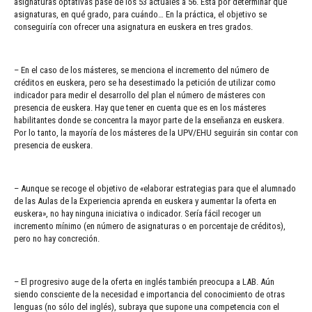
asignaturas optativas pase de los 53 actuales a 56. Está por determinar qué
asignaturas, en qué grado, para cuándo… En la práctica, el objetivo se
conseguiría con ofrecer una asignatura en euskera en tres grados.
– En el caso de los másteres, se menciona el incremento del número de
créditos en euskera, pero se ha desestimado la petición de utilizar como
indicador para medir el desarrollo del plan el número de másteres con
presencia de euskera. Hay que tener en cuenta que es en los másteres
habilitantes donde se concentra la mayor parte de la enseñanza en euskera.
Por lo tanto, la mayoría de los másteres de la UPV/EHU seguirán sin contar con
presencia de euskera.
– Aunque se recoge el objetivo de «elaborar estrategias para que el alumnado
de las Aulas de la Experiencia aprenda en euskera y aumentar la oferta en
euskera», no hay ninguna iniciativa o indicador. Sería fácil recoger un
incremento mínimo (en número de asignaturas o en porcentaje de créditos),
pero no hay concreción.
– El progresivo auge de la oferta en inglés también preocupa a LAB. Aún
siendo consciente de la necesidad e importancia del conocimiento de otras
lenguas (no sólo del inglés), subraya que supone una competencia con el