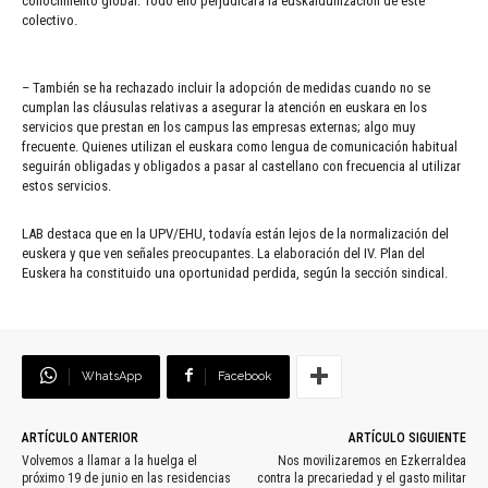
conocimiento global. Todo ello perjudicará la euskaldunización de este
colectivo.
– También se ha rechazado incluir la adopción de medidas cuando no se
cumplan las cláusulas relativas a asegurar la atención en euskara en los
servicios que prestan en los campus las empresas externas; algo muy
frecuente. Quienes utilizan el euskara como lengua de comunicación habitual
seguirán obligadas y obligados a pasar al castellano con frecuencia al utilizar
estos servicios.
LAB destaca que en la UPV/EHU, todavía están lejos de la normalización del
euskera y que ven señales preocupantes. La elaboración del IV. Plan del
Euskera ha constituido una oportunidad perdida, según la sección sindical.
WhatsApp
Facebook
ARTÍCULO ANTERIOR
ARTÍCULO SIGUIENTE
Volvemos a llamar a la huelga el
Nos movilizaremos en Ezkerraldea
próximo 19 de junio en las residencias
contra la precariedad y el gasto militar