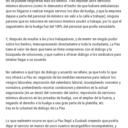
No se pueden tergiversar más los hechos. Tras imponer unos servicios
mínimos abusivos (como lo demuestra el hecho de que hubiera ambulancias
que no llegaron a realizar ningún servicio los días de huelga, y que la empresa
dejase a parte del personal de mínimos sin salir a la calle a trabajar), ninguna
persona que no estuviera en servicios mínimos acudió a trabajar, por lo que el
seguimiento de la huelga fue del 100% del personal que podía secundarla.
Y, después de insultar a las y los trabajadores, y de mentir sin ningún pudor
sobre los hechos, menospreciando directamente a toda la ciudadanía, La Pau
tiene el valor de decir que tiene un firme compromiso con el diálogo y la
búsqueda de soluciones, y que vuelve a ofrecer diálogo a los sindicatos para
intentar llegar a un acuerdo.
No sabemos a qué tipo de diálogo y acuerdo se refiere, ya que todo lo que
nos ofrece La Pau es: negación de las medidas necesarias para reducir los
riesgos laborales; imposición del calendario laboral, incumpliendo convenio y
normativa; pretendiendo recortar condiciones y derechos en la actual
negociación (es un decir) del convenio del sector; imposición de servicios
mínimos abusivos en las jornadas de huelga, con el empleo de la fuerza, y
negando el derecho a la huelga a una gran parte de la plantilla; etc.
Esa es la voluntad de diálogo de La Pau.
Lo que realmente ocurre es que La Pau llegó a Euskadi creyendo que podría
dejar el servicio en manos de unos cuantos encargadillos incompetentes, y