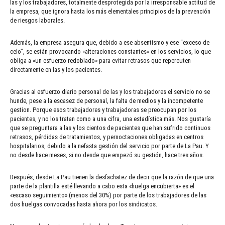
las y los trabajadores, totalmente desprotegida por la irresponsable actitud de
la empresa, que ignora hasta los más elementales principios de la prevención
de riesgos laborales.
Además, la empresa asegura que, debido a ese absentismo y ese “exceso de
celo”, se están provocando «alteraciones constantes» en los servicios, lo que
obliga a «un esfuerzo redoblado» para evitar retrasos que repercuten
directamente en las y los pacientes.
Gracias al esfuerzo diario personal de las y los trabajadores el servicio no se
hunde, pese a la escasez de personal, la falta de medios y la incompetente
gestion. Porque esos trabajadores y trabajadoras se preocupan por los
pacientes, y no los tratan como a una cifra, una estadística más. Nos gustaría
que se preguntara a las y los cientos de pacientes que han sufrido continuos
retrasos, pérdidas de tratamientos, y pernoctaciones obligadas en centros
hospitalarios, debido a la nefasta gestión del servicio por parte de La Pau. Y
no desde hace meses, si no desde que empezó su gestión, hace tres años.
Después, desde La Pau tienen la desfachatez de decir que la razón de que una
parte de la plantilla esté llevando a cabo esta «huelga encubierta» es el
«escaso seguimiento» (menos del 30%) por parte de los trabajadores de las
dos huelgas convocadas hasta ahora por los sindicatos.