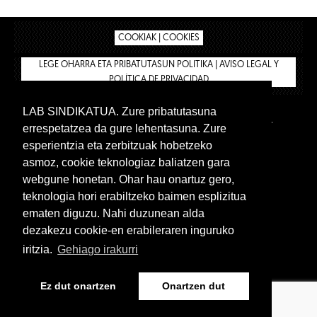
COOKIAK | COOKIES
LEGE OHARRA ETA PRIBATUTASUN POLITIKA | AVISO LEGAL Y
POLÍTICA DE PRIVACIDAD
LAB SINDIKATUA. Zure pribatutasuna
IPAR HEGOA
BIZILAN.EUS
AFÍLIATE
TIENDA
errespetatzea da gure lehentasuna. Zure
INTRANET 🔑
Euskera
Castellano
esperientzia eta zerbitzuak hobetzeko
asmoz, cookie teknologiaz baliatzen gara
webgune honetan. Ohar hau onartuz gero,
teknologia hori erabiltzeko baimen esplizitua
ematen diguzu. Nahi duzunean alda
dezakezu cookie-en erabileraren inguruko
iritzia.
Gehiago irakurri
www.lab.eus
Ez dut onartzen
Onartzen dut
Euskera
Castellano