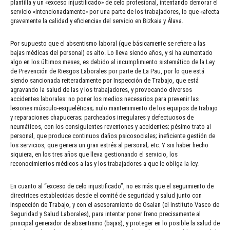
plantilla y un «exceso injustificado» de celo profesional, intentando demorar el
servicio «intencionadamente» por una parte de los trabajadores, lo que «afecta
gravemente la calidad y eficiencia» del servicio en Bizkaia y Álava.
Por supuesto que el absentismo laboral (que básicamente se refiere a las
bajas médicas del personal) es alto. Lo lleva siendo años, y si ha aumentado
algo en los últimos meses, es debido al incumplimiento sistemático de la Ley
de Prevención de Riesgos Laborales por parte de La Pau, por lo que está
siendo sancionada reiteradamente por Inspección de Trabajo, que está
agravando la salud de las y los trabajadores, y provocando diversos
accidentes laborales: no poner los medios necesarios para prevenir las
lesiones músculo-esqueléticas; nulo mantenimiento de los equipos de trabajo
y reparaciones chapuceras; parcheados irregulares y defectuosos de
neumáticos, con los consiguientes reventones y accidentes; pésimo trato al
personal, que produce continuos daños psicosociales; ineficiente gestión de
los servicios, que genera un gran estrés al personal; etc. Y sin haber hecho
siquiera, en los tres años que lleva gestionando el servicio, los
reconocimientos médicos a las y los trabajadores a que le obliga la ley.
En cuanto al “exceso de celo injustificado”, no es más que el seguimiento de
directrices establecidas desde el comité de seguridad y salud junto con
Inspección de Trabajo, y con el asesoramiento de Osalan (el Instituto Vasco de
Seguridad y Salud Laborales), para intentar poner freno precisamente al
principal generador de absentismo (bajas), y proteger en lo posible la salud de