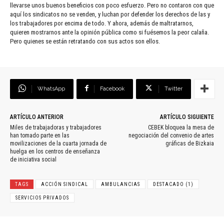
llevarse unos buenos beneficios con poco esfuerzo. Pero no contaron con que
aquí los sindicatos no se venden, y luchan por defender los derechos de las y
los trabajadores por encima de todo. Y ahora, además de maltratarnos,
quieren mostrarnos ante la opinión pública como si fuésemos la peor calaña.
Pero quienes se están retratando con sus actos son ellos.
WhatsApp
Facebook
Twitter
ARTÍCULO ANTERIOR
ARTÍCULO SIGUIENTE
Miles de trabajadoras y trabajadores
CEBEK bloquea la mesa de
han tomado parte en las
negociación del convenio de artes
movilizaciones de la cuarta jornada de
gráficas de Bizkaia
huelga en los centros de enseñanza
de iniciativa social
TAGS
ACCIÓN SINDICAL
AMBULANCIAS
DESTACADO (1)
SERVICIOS PRIVADOS