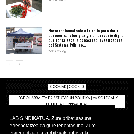
2026-08-06
Navarrabiomed sale a la calle para dar a
conocer su labor y exigir un convenio digno
que fortalezca la capacidad investigadora
del Sistema Público...
2026-08-05
COOKIAK | COOKIES
LEGE OHARRA ETA PRIBATUTASUN POLITIKA | AVISO LEGAL Y
POLÍTICA DE PRIVACIDAD
LAB SINDIKATUA. Zure pribatutasuna
IPAR HEGOA
BIZILAN.EUS
AFÍLIATE
TIENDA
errespetatzea da gure lehentasuna. Zure
INTRANET 🔑
Euskera
Castellano
esperientzia eta zerbitzuak hobetzeko