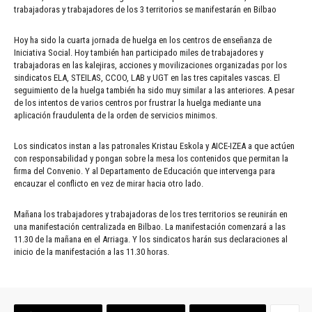
trabajadoras y trabajadores de los 3 territorios se manifestarán en Bilbao
Hoy ha sido la cuarta jornada de huelga en los centros de enseñanza de
Iniciativa Social. Hoy también han participado miles de trabajadores y
trabajadoras en las kalejiras, acciones y movilizaciones organizadas por los
sindicatos ELA, STEILAS, CCOO, LAB y UGT en las tres capitales vascas. El
seguimiento de la huelga también ha sido muy similar a las anteriores. A pesar
de los intentos de varios centros por frustrar la huelga mediante una
aplicación fraudulenta de la orden de servicios minimos.
Los sindicatos instan a las patronales Kristau Eskola y AICE-IZEA a que actúen
con responsabilidad y pongan sobre la mesa los contenidos que permitan la
firma del Convenio. Y al Departamento de Educación que intervenga para
encauzar el conflicto en vez de mirar hacia otro lado.
Mañana los trabajadores y trabajadoras de los tres territorios se reunirán en
una manifestación centralizada en Bilbao. La manifestación comenzará a las
11.30 de la mañana en el Arriaga. Y los sindicatos harán sus declaraciones al
inicio de la manifestación a las 11.30 horas.