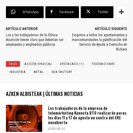
WhatsApp
Facebook
Twitter
ARTÍCULO ANTERIOR
ARTÍCULO SIGUIENTE
Los y las trabajadoras de la Clínica
Exigimos a todos los ayuntamientos y
Asunción tienen claro que deberían ser
mancomunidades la publificación del
empleadas y empleados públicos
Servicio de Ayuda a Domicilio en
Bizkaia
TAGS
ACCIÓN SINDICAL
DESTACADO (1)
FEDERACIONES
INDUSTRIA
METAL
SDA FACTORY
AZKEN ALBISTEAK | ÚLTIMAS NOTICIAS
Las trabajadoras de la empresa de
telemárketing Konecta BTO realizarán paros
los días 11 y 17 de agosto en contra del ERE
encubierto
2026-08-07