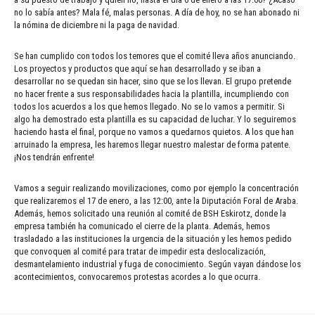
no lo sabía antes? Mala fé, malas personas. A día de hoy, no se han abonado ni
la nómina de diciembre ni la paga de navidad.
Se han cumplido con todos los temores que el comité lleva años anunciando.
Los proyectos y productos que aquí se han desarrollado y se iban a
desarrollar no se quedan sin hacer, sino que se los llevan. El grupo pretende
no hacer frente a sus responsabilidades hacia la plantilla, incumpliendo con
todos los acuerdos a los que hemos llegado. No se lo vamos a permitir. Si
algo ha demostrado esta plantilla es su capacidad de luchar. Y lo seguiremos
haciendo hasta el final, porque no vamos a quedarnos quietos. A los que han
arruinado la empresa, les haremos llegar nuestro malestar de forma patente.
¡Nos tendrán enfrente!
Vamos a seguir realizando movilizaciones, como por ejemplo la concentración
que realizaremos el 17 de enero, a las 12:00, ante la Diputación Foral de Araba.
Además, hemos solicitado una reunión al comité de BSH Eskirotz, donde la
empresa también ha comunicado el cierre de la planta. Además, hemos
trasladado a las instituciones la urgencia de la situación y les hemos pedido
que convoquen al comité para tratar de impedir esta deslocalización,
desmantelamiento industrial y fuga de conocimiento. Según vayan dándose los
acontecimientos, convocaremos protestas acordes a lo que ocurra.