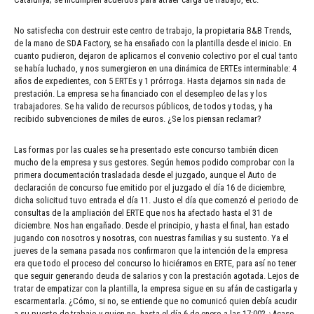
No satisfecha con destruir este centro de trabajo, la propietaria B&B Trends,
de la mano de SDA Factory, se ha ensañado con la plantilla desde el inicio. En
cuanto pudieron, dejaron de aplicarnos el convenio colectivo por el cual tanto
se había luchado, y nos sumergieron en una dinámica de ERTEs interminable: 4
años de expedientes, con 5 ERTEs y 1 prórroga. Hasta dejarnos sin nada de
prestación. La empresa se ha financiado con el desempleo de las y los
trabajadores. Se ha valido de recursos públicos, de todos y todas, y ha
recibido subvenciones de miles de euros. ¿Se los piensan reclamar?
Las formas por las cuales se ha presentado este concurso también dicen
mucho de la empresa y sus gestores. Según hemos podido comprobar con la
primera documentación trasladada desde el juzgado, aunque el Auto de
declaración de concurso fue emitido por el juzgado el día 16 de diciembre,
dicha solicitud tuvo entrada el día 11. Justo el día que comenzó el periodo de
consultas de la ampliación del ERTE que nos ha afectado hasta el 31 de
diciembre. Nos han engañado. Desde el principio, y hasta el final, han estado
jugando con nosotros y nosotras, con nuestras familias y su sustento. Ya el
jueves de la semana pasada nos confirmaron que la intención de la empresa
era que todo el proceso del concurso lo hiciéramos en ERTE, para así no tener
que seguir generando deuda de salarios y con la prestación agotada. Lejos de
tratar de empatizar con la plantilla, la empresa sigue en su afán de castigarla y
escarmentarla. ¿Cómo, si no, se entiende que no comunicó quien debía acudir
a su puesto de trabajo y quien no, hasta el día 6 de enero a las 17:00? ¿Acaso