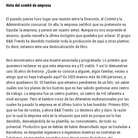
Nota del comité de empresa
El pasado jueves tuvo lugar una reunión entre la Dirección, el Comité y la
Administración concursal. En ella, la empresa certificó que su pretensión es
liquidar la empresa, y parece ser cuanto antes. Aunque no nos sorprende el
anuncio, queda resuelta la última incógnita que quedaba por aclarar: El grupo
B&B Trends ha decidido trasladar toda la producción de aquí a otras plantas.
Es decir, estamos ante una deslocalización de libro.
Nos encontramos ante una muerte anunciada y programada. Lo primero que
queremos reclamar es que esta empresa era y ES viable. Y así lo demuestran
casi 50 años de historia. ¿Quién no conoce a alguien, algún familiar, vecino o
amigo que no haya trabajado aquí? En 2020 eramos más de 240 personas, y
ahora quedamos 55. 55 familias que estamos pendientes de un hilo, sin saber
cuáles son los planes de los buitres que no han sabido gestionar este centro
de trabajo. La empresa fue un centro puntero, un centro de I+D referente a
nivel europeo. Pero el hambre voraz de las diferentes multinacionales por las
cuales ha pasado la empresa en el último lustro la han hundido. Primero BSH,
que se fue de rositas, y ahora B&B Trends. Lo decimos alto y claro: la razón
por la cual la empresa está en la situación que está es porque así lo han
decidido, desvalijándola de su plantilla, su conocimiento, de todo su
potencial. Productos que se debían de haber desarrollado aquí se trasladan a
Barcelona; se despiden ingenieros e ingenieras mientras se contratan en
Catalunya; se incumplen acuerdos para atraer carga de trabajo, etc.