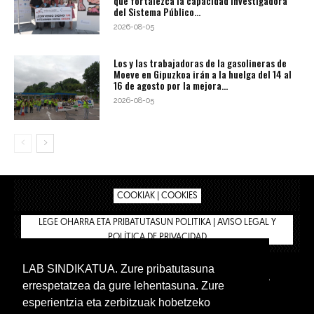
que fortalezca la capacidad investigadora
del Sistema Público...
2026-08-05
Los y las trabajadoras de la gasolineras de
Moeve en Gipuzkoa irán a la huelga del 14 al
16 de agosto por la mejora...
2026-08-05
COOKIAK | COOKIES
LEGE OHARRA ETA PRIBATUTASUN POLITIKA | AVISO LEGAL Y
POLÍTICA DE PRIVACIDAD
LAB SINDIKATUA. Zure pribatutasuna
IPAR HEGOA
BIZILAN.EUS
AFÍLIATE
TIENDA
errespetatzea da gure lehentasuna. Zure
INTRANET 🔑
Euskera
Castellano
esperientzia eta zerbitzuak hobetzeko