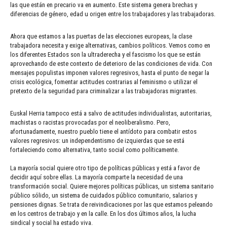
las que están en precario va en aumento. Este sistema genera brechas y
diferencias de género, edad u origen entre los trabajadores y las trabajadoras.
Ahora que estamos a las puertas de las elecciones europeas, la clase
trabajadora necesita y exige alternativas, cambios políticos. Vemos como en
los diferentes Estados son la ultraderecha y el fascismo los que se están
aprovechando de este contexto de deterioro de las condiciones de vida. Con
mensajes populistas imponen valores regresivos, hasta el punto de negar la
crisis ecológica, fomentar actitudes contrarias al feminismo o utilizar el
pretexto de la seguridad para criminalizar a las trabajadoras migrantes.
Euskal Herria tampoco está a salvo de actitudes individualistas, autoritarias,
machistas o racistas provocadas por el neoliberalismo. Pero,
afortunadamente, nuestro pueblo tiene el antídoto para combatir estos
valores regresivos: un independentismo de izquierdas que se está
fortaleciendo como alternativa, tanto social como políticamente.
La mayoría social quiere otro tipo de políticas públicas y está a favor de
decidir aquí sobre ellas. La mayoría comparte la necesidad de una
transformación social. Quiere mejores políticas públicas, un sistema sanitario
público sólido, un sistema de cuidados público comunitario, salarios y
pensiones dignas. Se trata de reivindicaciones por las que estamos peleando
en los centros de trabajo y en la calle. En los dos últimos años, la lucha
sindical y social ha estado viva.