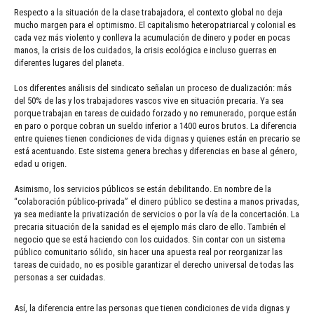
Respecto a la situación de la clase trabajadora, el contexto global no deja
mucho margen para el optimismo. El capitalismo heteropatriarcal y colonial es
cada vez más violento y conlleva la acumulación de dinero y poder en pocas
manos, la crisis de los cuidados, la crisis ecológica e incluso guerras en
diferentes lugares del planeta.
Los diferentes análisis del sindicato señalan un proceso de dualización: más
del 50% de las y los trabajadores vascos vive en situación precaria. Ya sea
porque trabajan en tareas de cuidado forzado y no remunerado, porque están
en paro o porque cobran un sueldo inferior a 1400 euros brutos. La diferencia
entre quienes tienen condiciones de vida dignas y quienes están en precario se
está acentuando. Este sistema genera brechas y diferencias en base al género,
edad u origen.
Asimismo, los servicios públicos se están debilitando. En nombre de la
“colaboración público-privada” el dinero público se destina a manos privadas,
ya sea mediante la privatización de servicios o por la vía de la concertación. La
precaria situación de la sanidad es el ejemplo más claro de ello. También el
negocio que se está haciendo con los cuidados. Sin contar con un sistema
público comunitario sólido, sin hacer una apuesta real por reorganizar las
tareas de cuidado, no es posible garantizar el derecho universal de todas las
personas a ser cuidadas.
Así, la diferencia entre las personas que tienen condiciones de vida dignas y