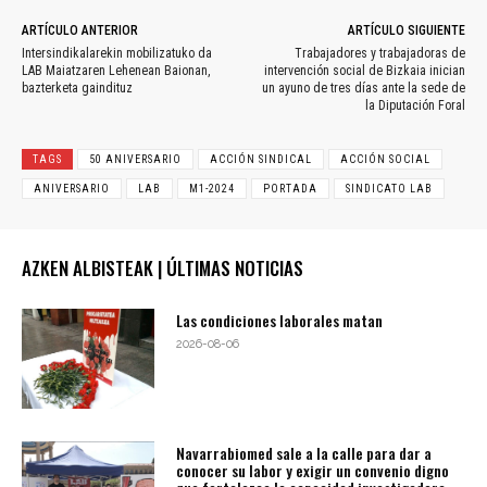
ARTÍCULO ANTERIOR
ARTÍCULO SIGUIENTE
Intersindikalarekin mobilizatuko da
Trabajadores y trabajadoras de
LAB Maiatzaren Lehenean Baionan,
intervención social de Bizkaia inician
bazterketa gaindituz
un ayuno de tres días ante la sede de
la Diputación Foral
TAGS
50 ANIVERSARIO
ACCIÓN SINDICAL
ACCIÓN SOCIAL
ANIVERSARIO
LAB
M1-2024
PORTADA
SINDICATO LAB
AZKEN ALBISTEAK | ÚLTIMAS NOTICIAS
Las condiciones laborales matan
2026-08-06
Navarrabiomed sale a la calle para dar a
conocer su labor y exigir un convenio digno