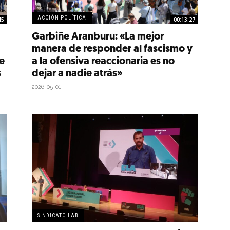
ACCIÓN POLÍTICA
45
00:13:27
Garbiñe Aranburu: «La mejor
manera de responder al fascismo y
e
a la ofensiva reaccionaria es no
s
dejar a nadie atrás»
2026-05-01
SINDICATO LAB