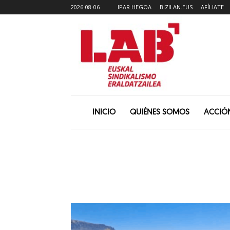
2026-08-06
IPAR HEGOA
BIZILAN.EUS
AFÍLIATE
INICIO
QUIÉNES SOMOS
ACCIÓ