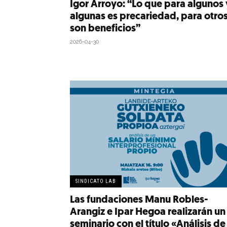
Igor Arroyo: “Lo que para algunos 
algunas es precariedad, para otro
son beneficios”
2026-04-30
SINDICATO LAB
Las fundaciones Manu Robles-
Arangiz e Ipar Hegoa realizarán un
seminario con el título «Análisis de