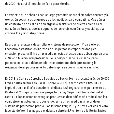
de 2020. He aquí el modelo de éxito para Mendia.
Es evidente que debemos hablar largo y tendido sobre el empobrecimiento y la
exclusión social, sus orígenes y de las medidas para combatirla. Más aún en
un contexto de dos años de emergencia sanitaria y de guerra abierta en el
corazón de Europa, que han agudizado las crisis económica y social que ya
vivimos los y las trabajadoras.
Es urgente reforzar y desarrollar el sistema de protección. Y para ello es
necesario garantizar los ingresos de las personas empobrecidos y en
situación precaria. Entre otras medidas, estas prestaciones deben equipararse
al Salario Mínimo Interprofesional. Aun compartiendo la vivienda, cada
persona solicitante debe percibir el importe total de la prestación y la
exigencia de empadronamiento debe ampliarse como máximo a un año.
En 2018 la Carta de Derechos Sociales de Euskal Herria presentó más de 50.000
firmas parlamentarias en una ILP sobre la RGI que el tripartito PNV-PSE-PP
impidió tramitar. El año pasado, el sindicato LAB registró en el parlamento de
Gasteiz el Código Laboral y el proyecto de Ley Seguridad Social de Euskal
Herria. En los mismos se recogían propuestas de modificación radical con las
competencias actuales, proponiendo, entre otras, medidas a favor de un
sistema de protección propio. Los mismos PNV, PSE y PP, esta vez con el voto
fascista de Vox, han negado el debate sobre la ILP en torno a la Renta Básica