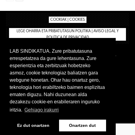
COOKIAK | COOKIES
LEGE OHARRA ETA PRIBATUTASUN POLITIKA | AVISO LEGAL Y
POLÍTICA DE PRIVACIDAD
LAB SINDIKATUA. Zure pribatutasuna
IPAR HEGOA
BIZILAN.EUS
AFÍLIATE
TIENDA
errespetatzea da gure lehentasuna. Zure
INTRANET 🔑
Euskera
Castellano
esperientzia eta zerbitzuak hobetzeko
asmoz, cookie teknologiaz baliatzen gara
webgune honetan. Ohar hau onartuz gero,
teknologia hori erabiltzeko baimen esplizitua
ematen diguzu. Nahi duzunean alda
dezakezu cookie-en erabileraren inguruko
iritzia.
Gehiago irakurri
www.lab.eus
Ez dut onartzen
Onartzen dut
Euskera
Castellano