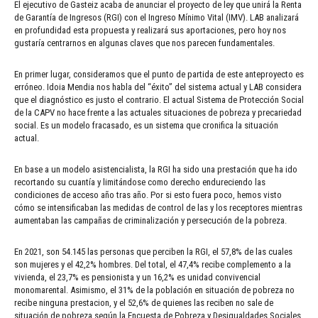
El ejecutivo de Gasteiz acaba de anunciar el proyecto de ley que unirá la Renta
de Garantía de Ingresos (RGI) con el Ingreso Mínimo Vital (IMV). LAB analizará
en profundidad esta propuesta y realizará sus aportaciones, pero hoy nos
gustaría centrarnos en algunas claves que nos parecen fundamentales.
En primer lugar, consideramos que el punto de partida de este anteproyecto es
erróneo. Idoia Mendia nos habla del “éxito” del sistema actual y LAB considera
que el diagnóstico es justo el contrario. El actual Sistema de Protección Social
de la CAPV no hace frente a las actuales situaciones de pobreza y precariedad
social. Es un modelo fracasado, es un sistema que cronifica la situación
actual.
En base a un modelo asistencialista, la RGI ha sido una prestación que ha ido
recortando su cuantía y limitándose como derecho endureciendo las
condiciones de acceso año tras año. Por si esto fuera poco, hemos visto
cómo se intensificaban las medidas de control de las y los receptores mientras
aumentaban las campañas de criminalización y persecución de la pobreza.
En 2021, son 54.145 las personas que perciben la RGI, el 57,8% de las cuales
son mujeres y el 42,2% hombres. Del total, el 47,4% recibe complemento a la
vivienda, el 23,7% es pensionista y un 16,2% es unidad convivencial
monomarental. Asimismo, el 31% de la población en situación de pobreza no
recibe ninguna prestacion, y el 52,6% de quienes las reciben no sale de
situación de pobreza según la Encuesta de Pobreza y Desigualdades Sociales