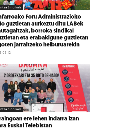
intza Sindikala
farroako Foru Administrazioko
lo guztietan aurkeztu ditu LABek
utagaitzak, borroka sindikal
ztietan eta erabakigune guztietan
oten jarraitzeko helburuarekin
3-05-12
intza Sindikala
aingoan ere lehen indarra izan
ra Euskal Telebistan