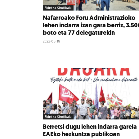
Ekintza Sindikala
Nafarroako Foru Administrazioko
lehen indarra izan gara berriz, 3.50
boto eta 77 delegaturekin
2023-05-18
Ekintza Sindikala
Berretsi dugu lehen indarra garela
EAEko hezkuntza publikoan