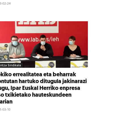
3-02-24
intza Sindikala
kiko errealitatea eta beharrak
ntutan hartuko ditugula jakinarazi
gu, Ipar Euskal Herriko enpresa
so txikietako hauteskundeen
arian
1-03-10