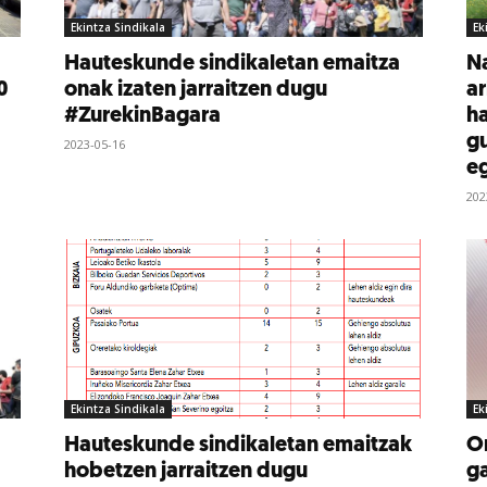
Ekintza Sindikala
Ek
Hauteskunde sindikaletan emaitza
Na
0
onak izaten jarraitzen dugu
ar
#ZurekinBagara
ha
gu
2023-05-16
eg
202
Ekintza Sindikala
Ek
Hauteskunde sindikaletan emaitzak
Or
hobetzen jarraitzen dugu
ga