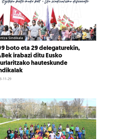
intza Sindikala
9 boto eta 29 delegaturekin,
Bek irabazi ditu Eusko
urlaritzako hauteskunde
ndikalak
3-11-29