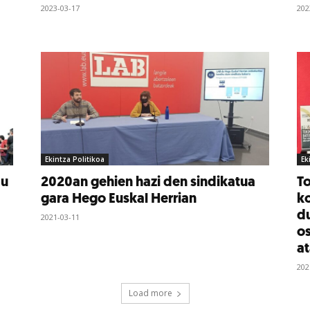
2023-03-17
202
Ekintza Politikoa
Ek
au
2020an gehien hazi den sindikatua
To
gara Hego Euskal Herrian
ko
du
2021-03-11
o
at
202
Load more