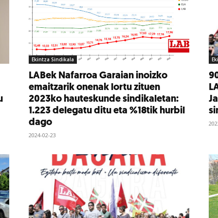
Ekintza Sindikala
Ek
LABek Nafarroa Garaian inoizko
90
emaitzarik onenak lortu zituen
LA
u
2023ko hauteskunde sindikaletan:
Ja
1.223 delegatu ditu eta %18tik hurbil
si
dago
202
2024-02-23