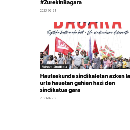
#ZurekinBagara
2023-03-31
Ekintza Sindikala
Hauteskunde sindikaletan azken l
urte hauetan gehien hazi den
sindikatua gara
2023-02-02