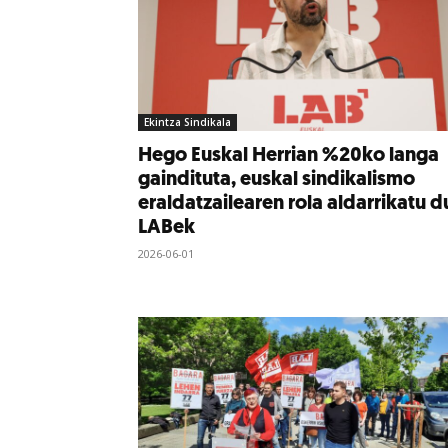
Ekintza Sindikala
Hego Euskal Herrian %20ko langa
gaindituta, euskal sindikalismo
eraldatzailearen rola aldarrikatu d
LABek
2026-06-01