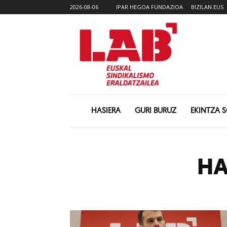
2026-08-06
IPAR HEGOA FUNDAZIOA
BIZILAN.EUS
HASIERA
GURI BURUZ
EKINTZA 
HA