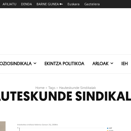
AFILIATU
DENDA
BARNE GUNEA 🔑
Euskara
Gaztelera
SOZIOSINDIKALA
EKINTZA POLITIKOA
ARLOAK
IEH
Home
Tags
Hauteskunde Sindikalak
UTESKUNDE SINDIKA