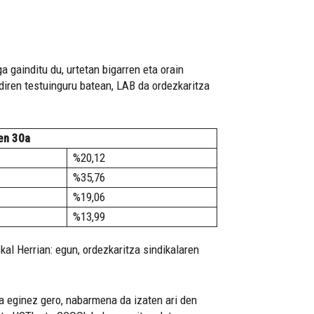
 gainditu du, urtetan bigarren eta orain
diren testuinguru batean, LAB da ordezkaritza
en 30a
%20,12
%35,76
%19,06
%13,99
l Herrian: egun, ordezkaritza sindikalaren
ta eginez gero, nabarmena da izaten ari den