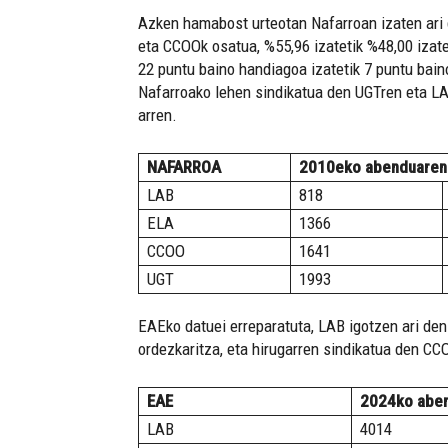
Azken hamabost urteotan Nafarroan izaten ari 
eta CCOOk osatua, %55,96 izatetik %48,00 izatera
22 puntu baino handiagoa izatetik 7 puntu baino
Nafarroako lehen sindikatua den UGTren eta LAB
arren.
NAFARROA
2010eko abenduaren
LAB
818
ELA
1366
CCOO
1641
UGT
1993
EAEko datuei erreparatuta, LAB igotzen ari den 
ordezkaritza, eta hirugarren sindikatua den CC
EAE
2024ko abe
LAB
4014