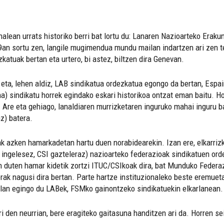
nalean urrats historiko berri bat lortu du: Lanaren Nazioarteko Erak
9an sortu zen, langile mugimendua mundu mailan indartzen ari zen 
katuak bertan eta urtero, bi astez, biltzen dira Genevan.
 eta, lehen aldiz, LAB sindikatua ordezkatua egongo da bertan, Espa
 sindikatu horrek egindako eskari historikoa ontzat eman baitu. Ho
 Are eta gehiago, lanaldiaren murrizketaren inguruko mahai inguru 
z) batera.
k azken hamarkadetan hartu duen norabidearekin. Izan ere, elkarriz
ingelesez, CSI gazteleraz) nazioarteko federazioak sindikatuen ord
n duten hamar kidetik zortzi ITUC/CSIkoak dira, bat Munduko Federa
erak nagusi dira bertan. Parte hartze instituzionaleko beste eremue
 lan egingo du LABek, FSMko gainontzeko sindikatuekin elkarlanean.
ri den neurrian, bere eragiteko gaitasuna handitzen ari da. Horren s