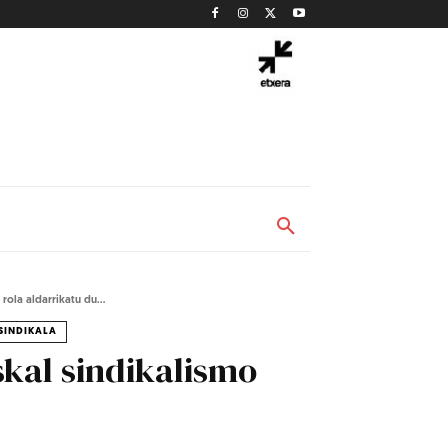
ola aldarrikatu du...
SINDIKALA
kal sindikalismo