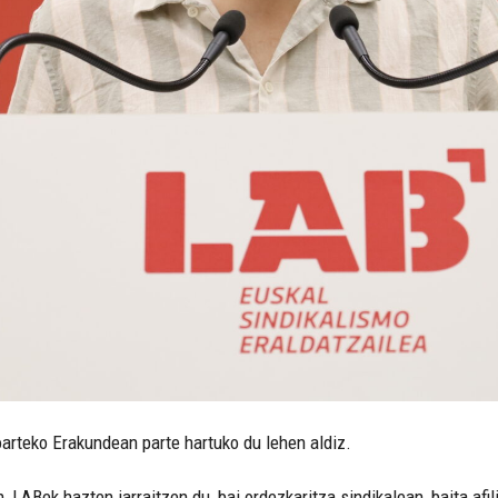
arteko Erakundean parte hartuko du lehen aldiz.
, LABek hazten jarraitzen du, bai ordezkaritza sindikalean, baita afi