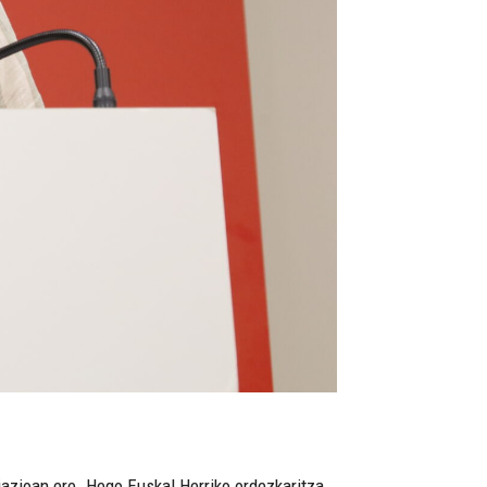
liazioan ere. Hego Euskal Herriko ordezkaritza