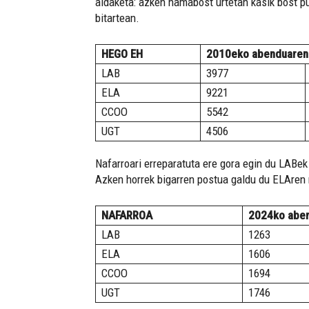
aldaketa: azken hamabost urtetan kasik bost p
bitartean.
HEGO EH
2010eko abenduaren
LAB
3977
ELA
9221
CCOO
5542
UGT
4506
Nafarroari erreparatuta ere gora egin du LABe
Azken horrek bigarren postua galdu du ELAren
NAFARROA
2024ko abe
LAB
1263
ELA
1606
CCOO
1694
UGT
1746