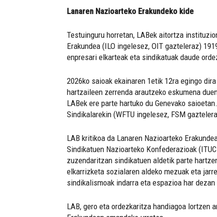
Lanaren Nazioarteko Erakundeko kide
Testuinguru horretan, LABek aitortza instituzio
Erakundea (ILO ingelesez, OIT gazteleraz) 191
enpresari elkarteak eta sindikatuak daude ordez
2026ko saioak ekainaren 1etik 12ra egingo dira
hartzaileen zerrenda arautzeko eskumena duena)
LABek ere parte hartuko du Genevako saioetan.
Sindikalarekin (WFTU ingelesez, FSM gaztelera
LAB kritikoa da Lanaren Nazioarteko Erakundea
Sindikatuen Nazioarteko Konfederazioak (ITUC 
zuzendaritzan sindikatuen aldetik parte hartze
elkarrizketa sozialaren aldeko mezuak eta jarr
sindikalismoak indarra eta espazioa har dezan
LAB, gero eta ordezkaritza handiagoa lortzen a