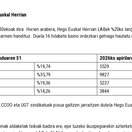
uskal Herrian
30ekoak dira. Horien arabera, Hego Euskal Herrian LABek %20ko langa
armen handituz. Duela 16 hilabete baino ordezkari gehiago hautatu 
nduaren 31
2026ko apirilar
%19,74
5529
%35,79
9827
%19,36
5237
%14,26
3844
CCOO eta UGT sindikatuek pisua galtzen jarraitzen dutela Hego Euska
enak aldaketak txikiak badira ere, epe luzeko ikuspegiarekin azterke