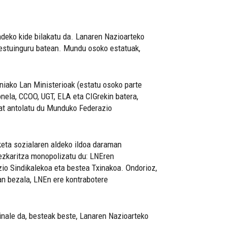
undeko kide bilakatu da. Lanaren Nazioarteko
testuinguru batean. Mundu osoko estatuak,
iniako Lan Ministerioak (estatu osoko parte
nela, CCOO, UGT, ELA eta CIGrekin batera,
bat antolatu du Munduko Federazio
keta sozialaren aldeko ildoa daraman
ezkaritza monopolizatu du: LNEren
zio Sindikalekoa eta bestea Txinakoa. Ondorioz,
tan bezala, LNEn ere kontrabotere
einale da, besteak beste, Lanaren Nazioarteko