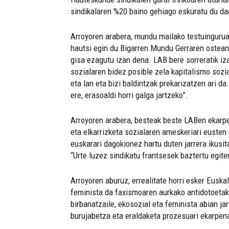
sindikalaren %20 baino gehiago eskuratu du da
Arroyoren arabera, mundu mailako testuingurua 
hautsi egin du Bigarren Mundu Gerraren ostean,
gisa ezagutu izan dena. LAB bere sorreratik iza
sozialaren bidez posible zela kapitalismo sozi
eta lan eta bizi baldintzak prekarizatzen ari d
ere, erasoaldi horri galga jartzeko”.
Arroyoren arabera, besteak beste LABen ekarpen
eta elkarrizketa sozialaren ameskeriari eusten
euskarari dagokionez hartu duten jarrera ikusit
“Urte luzez sindikatu frantsesek baztertu egite
Arroyoren aburuz, errealitate horri esker Euska
feminista da faxismoaren aurkako antidotoetako 
birbanatzaile, ekosozial eta feminista abian j
burujabetza eta eraldaketa prozesuari ekarpena