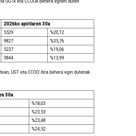
 eta UGTk eta CCOOk behera egiten duten
2026ko apirilaren 30a
5529
%20,12
9827
%35,76
5237
%19,06
3844
%13,99
rtean, UGT eta CCOO dira behera egin dutenak.
en 30a
%18,03
%23,53
%23,48
%24,52