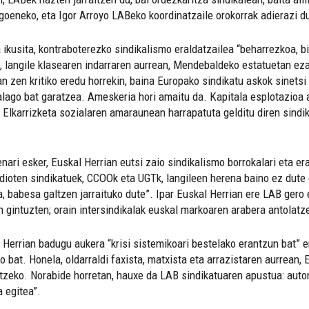
goeneko, eta Igor Arroyo LABeko koordinatzaile orokorrak adierazi d
ikusita, kontraboterezko sindikalismo eraldatzailea “beharrezkoa, bi
 langile klasearen indarraren aurrean, Mendebaldeko estatuetan ezar
n zen kritiko eredu horrekin, baina Europako sindikatu askok sinetsi
alago bat garatzea. Ameskeria hori amaitu da. Kapitala esplotazioa 
a. Elkarrizketa sozialaren amaraunean harrapatuta gelditu diren sindi
ari esker, Euskal Herrian eutsi zaio sindikalismo borrokalari eta er
 dioten sindikatuek, CCOOk eta UGTk, langileen herena baino ez dute
a, babesa galtzen jarraituko dute”. Ipar Euskal Herrian ere LAB gero 
n gintuzten; orain intersindikalak euskal markoaren arabera antolatze
l Herrian badugu aukera “krisi sistemikoari bestelako erantzun bat” 
bat. Honela, oldarraldi faxista, matxista eta arrazistaren aurrean, 
artzeko. Norabide horretan, hauxe da LAB sindikatuaren apustua: auto
 egitea”.