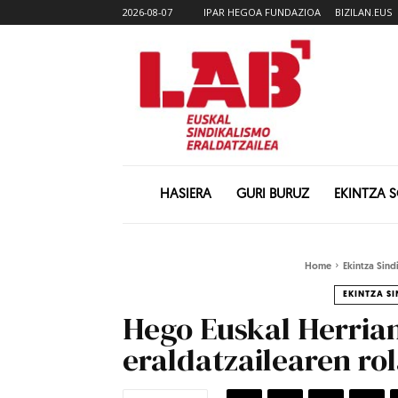
2026-08-07
IPAR HEGOA FUNDAZIOA
BIZILAN.EUS
HASIERA
GURI BURUZ
EKINTZA 
Home
Ekintza Sind
EKINTZA S
Hego Euskal Herrian
eraldatzailearen ro