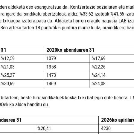
den aldaketa oso esanguratsua da. Kontzertazio sozialaren eta mark
 igaro da; sindikatu abertzaleak, aldiz, %33,62 izatetik %41,56 izate
 txikiagoa izatera pasa da. Aldaketa horren eragile nagusia LAB izan 
en arteko tartea 18 puntutik 6 puntura murriztu da, oraindik ere ha
 31
2020ko abenduaren 31
%12,59
1079
%17,69
%21,03
1358
%22,26
%25,27
1473
%24,14
%30,69
1469
%24,08
bitartean, beste hiru sindikatuek koska txiki bat egin dute behera. 
OOekiko aldea handitu du.
nduaren 31
2026ko apirilar
%20,41
4230