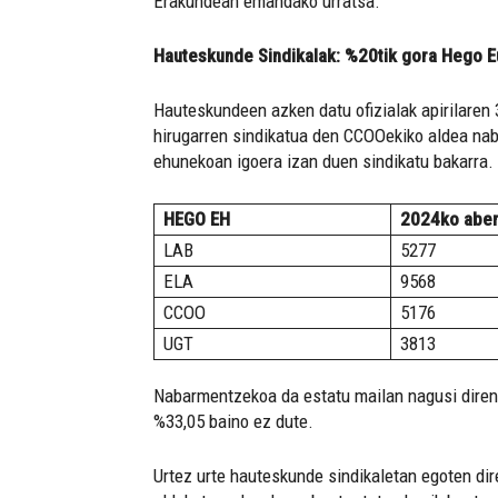
Erakundean emandako urratsa.
Hauteskunde Sindikalak: %20tik gora Hego E
Hauteskundeen azken datu ofizialak apirilaren 
hirugarren sindikatua den CCOOekiko aldea nab
ehunekoan igoera izan duen sindikatu bakarra.
HEGO EH
2024ko abe
LAB
5277
ELA
9568
CCOO
5176
UGT
3813
Nabarmentzekoa da estatu mailan nagusi diren 
%33,05 baino ez dute.
Urtez urte hauteskunde sindikaletan egoten dir