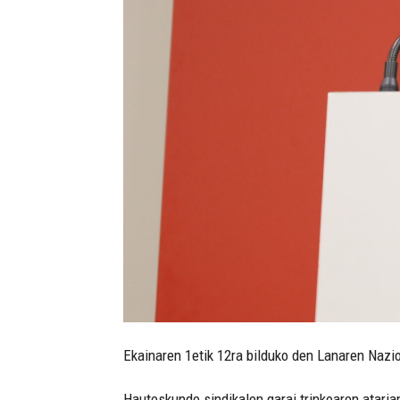
Ekainaren 1etik 12ra bilduko den Lanaren Nazio
Hauteskunde sindikalen garai trinkoaren atarian