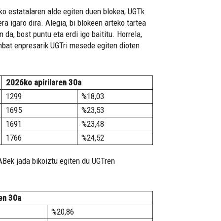
o estatalaren alde egiten duen blokea, UGTk
ra igaro dira. Alegia, bi blokeen arteko tartea
da, bost puntu eta erdi igo baititu. Horrela,
inbat enpresarik UGTri mesede egiten dioten
2026ko apirilaren 30a
1299
%18,03
1695
%23,53
1691
%23,48
1766
%24,52
LABek jada bikoiztu egiten du UGTren
en 30a
%20,86