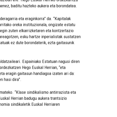
uenez, baditu hazteko aukera eta borondatea.
deragarria eta eraginkorra” da. “Kapitalak
ritako oreka instituzionala, ongizate estatu
 egin zuten elkarrizketaren eta kontzertazio
areagotzen, esku hartze inperialistak sustatzen
katuak ez dute borondaterik, ezta gaitasunik
aldatzaileari. Espainiako Estatuan nagusi diren
 ordezkatzen Hego Euskal Herrian, “eta
eta eragin gaitasun handiagoa izaten ari da:
n hasi dira”.
emateko. “Klase sindikalismo antirrazista eta
Euskal Herrian badugu aukera trantsizio
nomia sindikaletik Euskal Herriaren