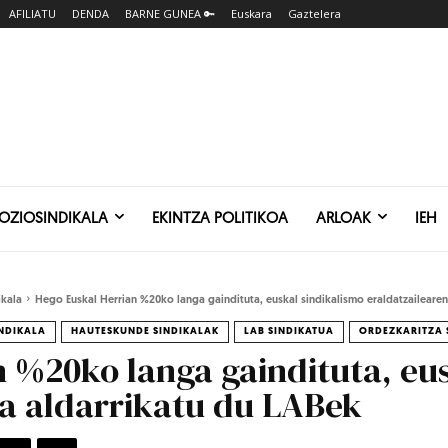
AFILIATU
DENDA
BARNE GUNEA 🔑
Euskara
Gaztelera
SOZIOSINDIKALA
EKINTZA POLITIKOA
ARLOAK
IEH
ikala
Hego Euskal Herrian %20ko langa gaindituta, euskal sindikalismo eraldatzailearen r
INDIKALA
HAUTESKUNDE SINDIKALAK
LAB SINDIKATUA
ORDEZKARITZA 
 %20ko langa gaindituta, eus
la aldarrikatu du LABek