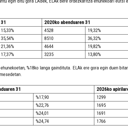
untu egin ditu gora LABek, ELAk bere ordezkaritza ehunekoari eutsi
 31
2020ko abenduaren 31
15,33%
4528
19,32%
35,54%
8510
36,32%
21,36%
4644
19,82%
17,37%
3235
13,80%
k ehunekoetan, %18ko langa gaindituta. ELAk ere gora egin duen bita
 mesedetan.
nduaren 31
2026ko apirilar
%17,90
1299
%22,76
1695
%24,01
1691
%24,74
1766