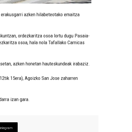
n erakusgarri azken hilabeteotako emaitza
skuntzan, ordezkaritza osoa lortu dugu Pasaia-
ezkaritza osoa, hala nola Tafallako Carnicas
resetan, azken honetan hauteskundeak irabaziz.
(12tik 15era), Agoizko San Jose zaharren
arra izan gara.
Telegram