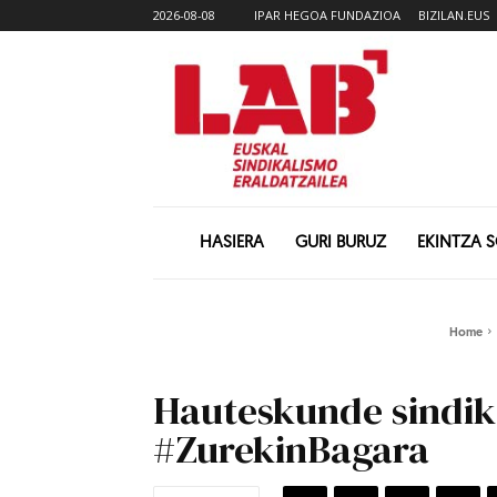
2026-08-08
IPAR HEGOA FUNDAZIOA
BIZILAN.EUS
HASIERA
GURI BURUZ
EKINTZA 
Home
Hauteskunde sindika
#ZurekinBagara