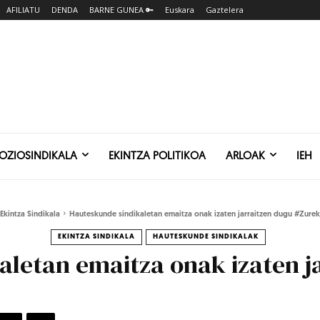
AFILIATU
DENDA
BARNE GUNEA 🔑
Euskara
Gaztelera
SOZIOSINDIKALA
EKINTZA POLITIKOA
ARLOAK
IEH
Ekintza Sindikala
Hauteskunde sindikaletan emaitza onak izaten jarraitzen dugu #Zure
EKINTZA SINDIKALA
HAUTESKUNDE SINDIKALAK
letan emaitza onak izaten j