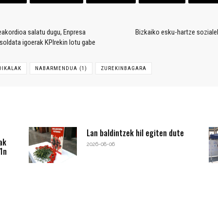
akordioa salatu dugu, Enpresa
Bizkaiko esku-hartze sozialek
oldata igoerak KPIrekin lotu gabe
DIKALAK
NABARMENDUA (1)
ZUREKINBAGARA
Lan baldintzek hil egiten dute
ak
2026-08-06
1n