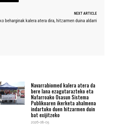
NEXT ARTICLE
o beharginak kalera atera dira, hitzarmen duina aldarri
Navarrabiomed kalera atera da
bere lana ezagutarazteko eta
Nafarroako Osasun Sistema
Publikoaren ikerketa ahalmena
indartuko duen hitzarmen duin
bat exijitzeko
2026-08-05