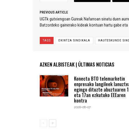
PREVIOUS ARTICLE
UGTk gutxiengoan Gureak Nafarroan sinatu duen aurre
Batzordeko gainerako kideak kontuan hartu gabe eta s
TAGS
EKINTZA SINDIKALA
HAUTESKUNDE SIN
AZKEN ALBISTEAK | ÚLTIMAS NOTICIAS
Konecta BTO telemarketin
enpresako langileek lanuzte
egingo dituzte abuztuaren 1
eta 17an ezkutuko EEEaren
kontra
2026-08-07