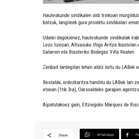
Hauteskunde sindikalen aldi trinkoan murgildut
batzuk, langileek gure proiektu sindikalari ema
Udalei dagokienez, hauteskunde sindikalak irab
Lezo lizeoan, Altsasuko Iñigo Aritza ikastolan 
Galarren eta Biasteriko Bodegas Viña Realen.
Zenbait lantegitan lehen aldiz lortu du LABek 
Bestalde, ordezkaritza handitu du LABek lan-z
etxean (1tik 3ra), Oarsoaldeko garapen agentzian
Aipatutakoez gain, Eltziegoko Marques de Risc
WhatsApp
F
Share