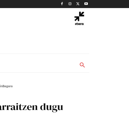
kinBagara
arraitzen dugu