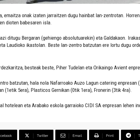
a, emaitza onak izaten jarraitzen dugu hainbat lan-zentrotan. Horre
ten dioten babesaren isla.
azi ditugu Bergaran (gehiengo absolutuarekin) eta Galdakaon. Iraka
eta Laudioko ikastolan. Beste lan-zentro batzutan ere lortu dugu ord
ordezkaritza, besteak beste, Piher Tudelan eta Orikaingo Avient enp
entro batzutan, hala nola Nafarroako Auzo Lagun catering enpresan 
 (1etik 5era), Plasticos Gernikan (0tik 1era), Fronerin (3tik 4ra).
al hotelean eta Arabako eskola garraioko CIDI SA enpresan lehen ind
acebook
Twitter
Email
Print