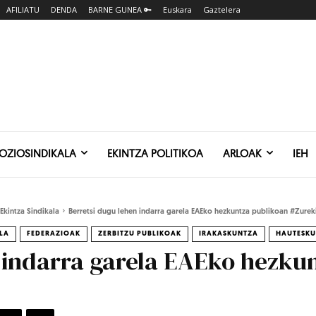
AFILIATU
DENDA
BARNE GUNEA 🔑
Euskara
Gaztelera
SOZIOSINDIKALA
EKINTZA POLITIKOA
ARLOAK
IEH
Ekintza Sindikala
Berretsi dugu lehen indarra garela EAEko hezkuntza publikoan #Zure
LA
FEDERAZIOAK
ZERBITZU PUBLIKOAK
IRAKASKUNTZA
HAUTESKU
 indarra garela EAEko hezku