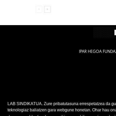
IPAR HEGOA FUNDA
LAB SINDIKATUA. Zure pribatutasuna errespetatzea da gur
teknologiaz baliatzen gara webgune honetan. Ohar hau onar