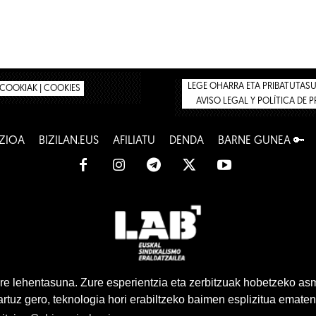
LEGE OHARRA ETA PRIBATUTASUN
COOKIAK | COOKIES
AVISO LEGAL Y POLÍTICA DE 
ZIOA
BIZILAN.EUS
AFILIATU
DENDA
BARNE GUNEA 🔑
www.lab.eus
e lehentasuna. Zure esperientzia eta zerbitzuak hobetzeko as
tuz gero, teknologia hori erabiltzeko baimen esplizitua ematen
Euskara
Gaztelera