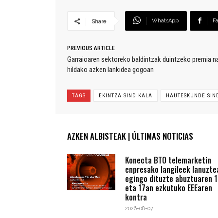
WhatsApp
F
Share
PREVIOUS ARTICLE
Garraioaren sektoreko baldintzak duintzeko premia n
hildako azken lankidea gogoan
TAGS
EKINTZA SINDIKALA
HAUTESKUNDE SIN
AZKEN ALBISTEAK | ÚLTIMAS NOTICIAS
Konecta BTO telemarketin
enpresako langileek lanuzte
egingo dituzte abuztuaren 1
eta 17an ezkutuko EEEaren
kontra
2026-08-07