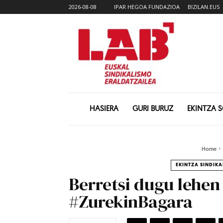
2026-08-08
IPAR HEGOA FUNDAZIOA
BIZILAN.EUS
HASIERA
GURI BURUZ
EKINTZA 
Home
EKINTZA SINDIKA
Berretsi dugu lehen
#ZurekinBagara