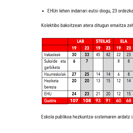
EHUn lehen indarrari eutsi diogu, 23 ordezka
Kolektibo bakoitzean atera ditugun emaitza ze
Eskola publikoa hezkuntza-sistemaren ardatz iz