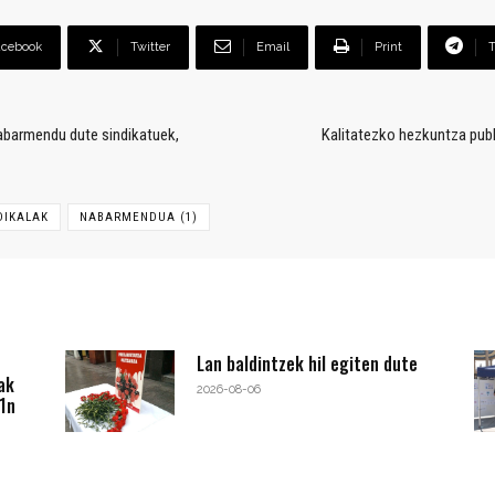
acebook
Twitter
Email
Print
abarmendu dute sindikatuek,
Kalitatezko hezkuntza publ
DIKALAK
NABARMENDUA (1)
Lan baldintzek hil egiten dute
ak
2026-08-06
1n