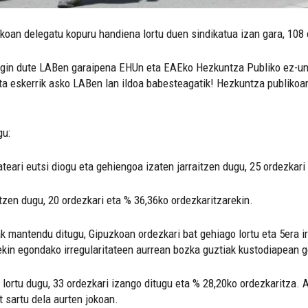
oan delegatu kopuru handiena lortu duen sindikatua izan gara, 108 
egin dute LABen garaipena EHUn eta EAEko Hezkuntza Publiko ez-uni
eta eskerrik asko LABen lan ildoa babesteagatik! Hezkuntza publikoa
gu:
teari eutsi diogu eta gehiengoa izaten jarraitzen dugu, 25 ordezkari 
tzen dugu, 20 ordezkari eta % 36,36ko ordezkaritzarekin.
k mantendu ditugu, Gipuzkoan ordezkari bat gehiago lortu eta 5era ir
n egondako irregularitateen aurrean bozka guztiak kustodiapean ge
 lortu dugu, 33 ordezkari izango ditugu eta % 28,20ko ordezkaritza. 
t sartu dela aurten jokoan.