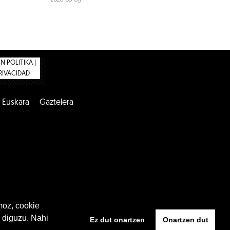
 POLITIKA |
PRIVACIDAD
Euskara
Gaztelera
moz, cookie
 diguzu. Nahi
Ez dut onartzen
Onartzen dut