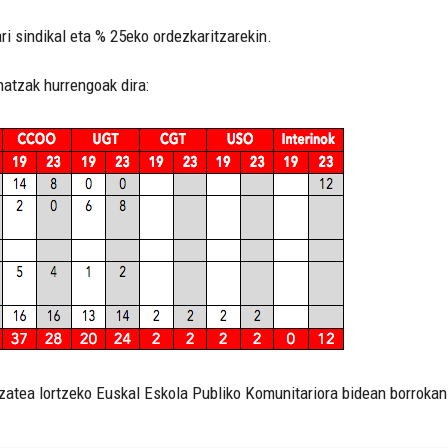
ri sindikal eta % 25eko ordezkaritzarekin.
hatzak hurrengoak dira:
atea lortzeko Euskal Eskola Publiko Komunitariora bidean borrokan 