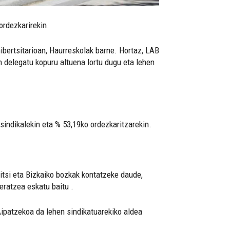
ordezkarirekin.
bertsitarioan, Haurreskolak barne. Hortaz, LAB
n delegatu kopuru altuena lortu dugu eta lehen
sindikalekin eta % 53,19ko ordezkaritzarekin.
itsi eta Bizkaiko bozkak kontatzeke daude,
ratzea eskatu baitu .
Aipatzekoa da lehen sindikatuarekiko aldea