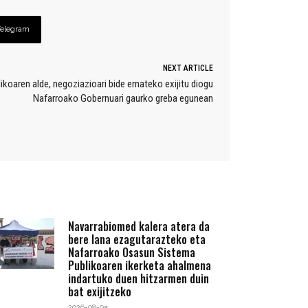
Telegram
NEXT ARTICLE
ikoaren alde, negoziazioari bide emateko exijitu diogu
Nafarroako Gobernuari gaurko greba egunean
Navarrabiomed kalera atera da
bere lana ezagutarazteko eta
Nafarroako Osasun Sistema
Publikoaren ikerketa ahalmena
indartuko duen hitzarmen duin
bat exijitzeko
2026-08-05