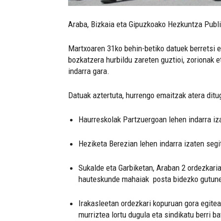
Araba, Bizkaia eta Gipuzkoako Hezkuntza Publik
Martxoaren 31ko behin-betiko datuek berretsi 
bozkatzera hurbildu zareten guztioi, zorionak 
indarra gara.
Datuak aztertuta, hurrengo emaitzak atera ditu
Haurreskolak Partzuergoan lehen indarra iza
Heziketa Berezian lehen indarra izaten segi
Sukalde eta Garbiketan, Araban 2 ordezkaria
hauteskunde mahaiak posta bidezko gutuneki
Irakasleetan ordezkari kopuruan gora egitea
murriztea lortu dugula eta sindikatu berri ba