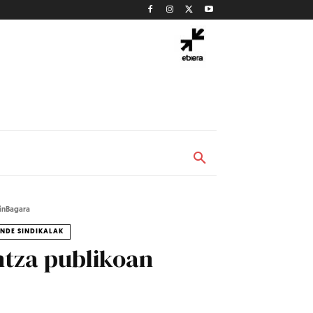
kinBagara
NDE SINDIKALAK
ntza publikoan