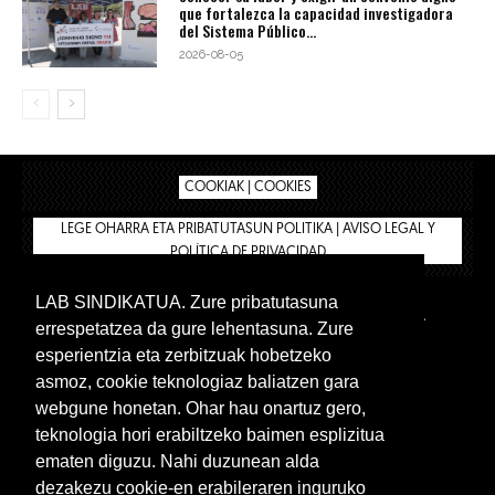
que fortalezca la capacidad investigadora
del Sistema Público...
2026-08-05
COOKIAK | COOKIES
LEGE OHARRA ETA PRIBATUTASUN POLITIKA | AVISO LEGAL Y
POLÍTICA DE PRIVACIDAD
LAB SINDIKATUA. Zure pribatutasuna
IPAR HEGOA
BIZILAN.EUS
AFÍLIATE
TIENDA
errespetatzea da gure lehentasuna. Zure
INTRANET 🔑
Euskera
Castellano
esperientzia eta zerbitzuak hobetzeko
asmoz, cookie teknologiaz baliatzen gara
webgune honetan. Ohar hau onartuz gero,
teknologia hori erabiltzeko baimen esplizitua
ematen diguzu. Nahi duzunean alda
dezakezu cookie-en erabileraren inguruko