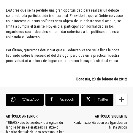
LAB cree que se ha perdido una gran oportunidad para realizar un debate
serio sobre la participación institucional. Es evidente que al Gobierno vasco
no le interesa que sus políticas sean objeto de un debate social amplio, se
limita a cumplir el trámite. Hoy en día, participar con normalidad en los
organismos sociolaborales supone dar cobertura a las políticas que está
aplicando el Gobierno.
Por último, queremos denunciar que al Gobierno Vasco se le llena la boca
hablando sobre la necesidad del diálogo, pero que en la práctica muestra
poca voluntad a la hora de lograr acuerdos con la mayoría sindical vasca.
Donostia, 23 de febrero de 2012
WhatsApp
Facebook
Twitter
ARTÍCULO ANTERIOR
ARTÍCULO SIGUIENTE
TUBACEXeko batzordeak dei egiten du
Kontziliazio, Atseden eta Igandearen
langile baten kaleratzeak salatzeko
hileta Bilbon
biharko deituak dauden protestekin bat