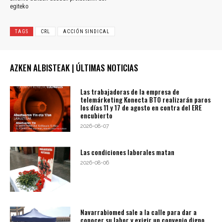
egiteko
TAGS
CRL
ACCIÓN SINDICAL
AZKEN ALBISTEAK | ÚLTIMAS NOTICIAS
Las trabajadoras de la empresa de
telemárketing Konecta BTO realizarán paros
los días 11 y 17 de agosto en contra del ERE
encubierto
2026-08-07
Las condiciones laborales matan
2026-08-06
Navarrabiomed sale a la calle para dar a
conocer su labor y exigir un convenio digno