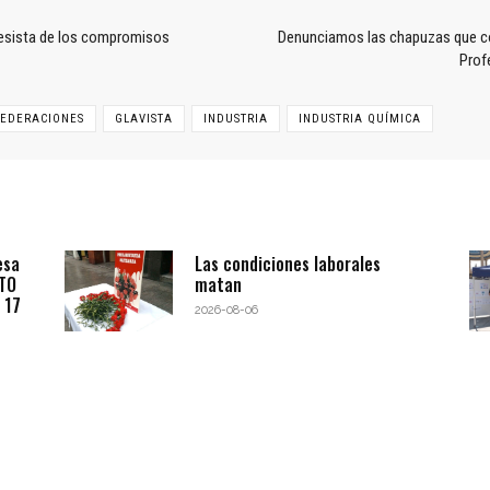
esista de los compromisos
Denunciamos las chapuzas que c
Prof
FEDERACIONES
GLAVISTA
INDUSTRIA
INDUSTRIA QUÍMICA
esa
Las condiciones laborales
BTO
matan
 17
2026-08-06