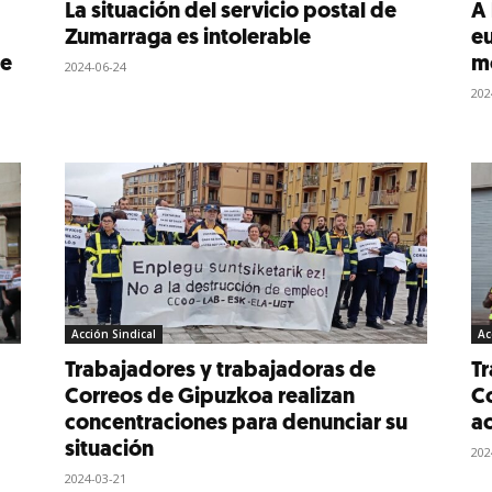
La situación del servicio postal de
A 
Zumarraga es intolerable
e
de
mo
2024-06-24
202
Acción Sindical
Ac
Trabajadores y trabajadoras de
Tr
Correos de Gipuzkoa realizan
Co
concentraciones para denunciar su
ac
situación
202
2024-03-21