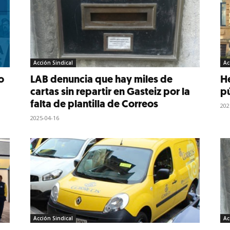
Acción Sindical
Ac
o
LAB denuncia que hay miles de
H
cartas sin repartir en Gasteiz por la
pú
falta de plantilla de Correos
202
2025-04-16
Acción Sindical
Ac