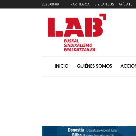
2026-08-09
IPAR HEGOA
BIZILAN.EUS
AFÍLIATE
INICIO
QUIÉNES SOMOS
ACCIÓ