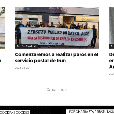
Acción Sindical
Ac
a
Comenzaremos a realizar paros en el
D
a
servicio postal de Irun
en
A
2023-06-22
202
Cargar más
LEGE OHARRA ETA PRIBATUTASUN
COOKIAK | COOKIES