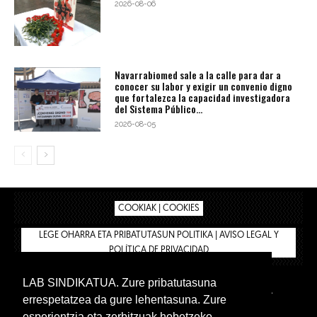
2026-08-06
Navarrabiomed sale a la calle para dar a
conocer su labor y exigir un convenio digno
que fortalezca la capacidad investigadora
del Sistema Público...
2026-08-05
COOKIAK | COOKIES
LEGE OHARRA ETA PRIBATUTASUN POLITIKA | AVISO LEGAL Y
POLÍTICA DE PRIVACIDAD
LAB SINDIKATUA. Zure pribatutasuna
IPAR HEGOA
BIZILAN.EUS
AFÍLIATE
TIENDA
errespetatzea da gure lehentasuna. Zure
INTRANET 🔑
Euskera
Castellano
esperientzia eta zerbitzuak hobetzeko