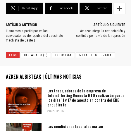
WhatsApp
Facebook
Twitter
ARTÍCULO ANTERIOR
ARTÍCULO SIGUIENTE
Llamamos a participar en las
Amazon niega la negociación y
convocatorias de repulsa del asesinato
continúa por la vía de la represión
machista de Gasteiz
TAGS
DESTACADO (1)
INDUSTRIA
METAL DE GIPUZKOA
AZKEN ALBISTEAK | ÚLTIMAS NOTICIAS
Las trabajadoras de la empresa de
telemárketing Konecta BTO realizarán paros
los días 11 y 17 de agosto en contra del ERE
encubierto
2026-08-07
Las condiciones laborales matan