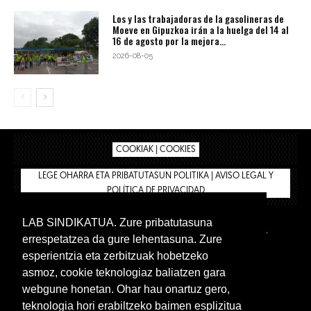
Los y las trabajadoras de la gasolineras de
Moeve en Gipuzkoa irán a la huelga del 14 al
16 de agosto por la mejora...
2026-08-05
COOKIAK | COOKIES
LEGE OHARRA ETA PRIBATUTASUN POLITIKA | AVISO LEGAL Y
POLÍTICA DE PRIVACIDAD
LAB SINDIKATUA. Zure pribatutasuna
IPAR HEGOA
BIZILAN.EUS
AFÍLIATE
TIENDA
errespetatzea da gure lehentasuna. Zure
INTRANET 🔑
Euskera
Castellano
esperientzia eta zerbitzuak hobetzeko
asmoz, cookie teknologiaz baliatzen gara
webgune honetan. Ohar hau onartuz gero,
teknologia hori erabiltzeko baimen esplizitua