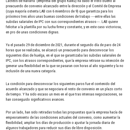
Lácteos de Navarra (empresa del grupo Kaiku) ha dado el visto bueno al
preacuerdo de convenio alcanzado entre la dirección y el Comité de Empresa
(cuya mayoría ostenta LAB con 6 miembros de 9) que garantiza para los
próximos tres años unas buenas condiciones de trabajo ―entre ellas las
subidas salariales de IPC con sus correspondientes atrasos―. LAB quiere
felicitar a la plantilla por su lucha firme y constante, y en este caso victoriosa,
en pro de unas condiciones dignas.
Ya el pasado 29 de diciembre de 2021, durante el segundo día de paro de 24
horas que se realizaba, se alcanzó un preacuerdo para desconvocar los
siguientes días de huelga, en el que se garantizaba las subidas salariales de
IPC, con los atrasos correspondientes, que la empresa retirase su intención de
generar una flexibilidad en la que se pasaran con horas al año siguiente y la no
inclusión de una nueva categoría.
La condición para desconvocar los siguientes paros fue el contenido del
acuerdo alcanzado y que se negociara el resto de convenio en un plazo corto
de tiempo. Y ha sido escaso un mes en el que tras intensas negociaciones, se
han conseguido significativos avances.
Por un lado, han sido retiradas todas las propuestas que la empresa hacía de
empeoramiento de las condiciones actuales del convenio, como aumentar la
flexibilidad, ampliar los días de producción o ajustar la jornada diaria de
algunos trabajadores para reducir sus días de libre disposición.