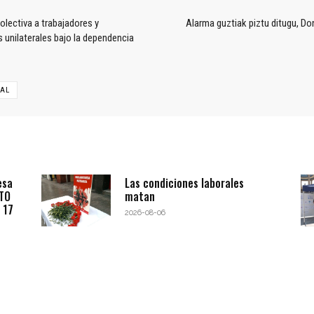
olectiva a trabajadores y
Alarma guztiak piztu ditugu, Don
 unilaterales bajo la dependencia
NAL
esa
Las condiciones laborales
BTO
matan
 17
2026-08-06