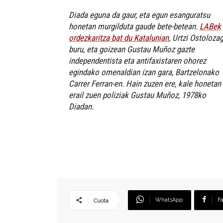
Diada eguna da gaur, eta egun esanguratsu
honetan murgilduta gaude bete-betean.
LABek
ordezkaritza bat du Katalunian
, Urtzi Ostoloza
buru, eta goizean Gustau Muñoz gazte
independentista eta antifaxistaren ohorez
egindako omenaldian izan gara, Bartzelonako
Carrer Ferran-en. Hain zuzen ere, kale honetan
erail zuen poliziak Gustau Muñoz, 1978ko
Diadan.
WhatsApp
F
Cuota