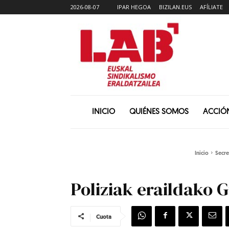
2026-08-07
IPAR HEGOA
BIZILAN.EUS
AFÍLIATE
INICIO
QUIÉNES SOMOS
ACCIÓ
Inicio
Secre
Poliziak eraildako
Cuota