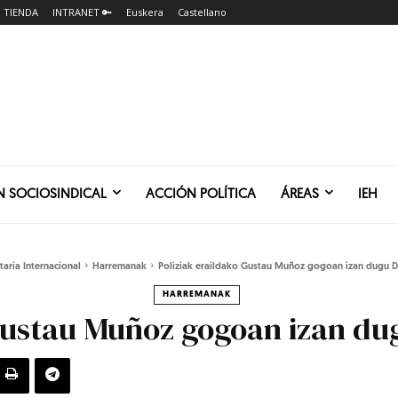
TIENDA
INTRANET 🔑
Euskera
Castellano
N SOCIOSINDICAL
ACCIÓN POLÍTICA
ÁREAS
IEH
taría Internacional
Harremanak
Poliziak eraildako Gustau Muñoz gogoan izan dugu 
HARREMANAK
 Gustau Muñoz gogoan izan d