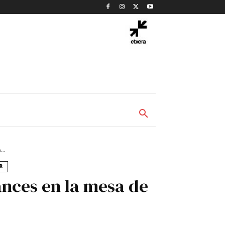
..
R
ances en la mesa de