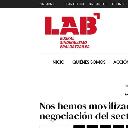
2026-08-09
IPAR HEGOA
BIZILAN.EUS
AFÍLIATE
INICIO
QUIÉNES SOMOS
ACCIÓ
In
A
Nos hemos movilizad
negociación del sec