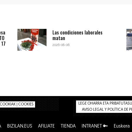
esa
Las condiciones laborales
BTO
matan
 17
2026-08-06
LEGE OHARRA ETA PRIBATUTASUN
COOKIAK | COOKIES
AVISO LEGAL Y POLÍTICA DE 
A
BIZILAN.EUS
AFÍLIATE
TIENDA
INTRANET 🔑
Euskera