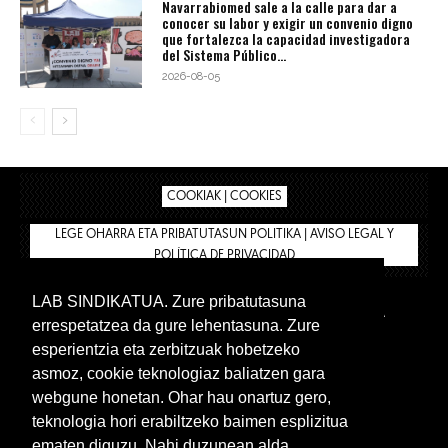
Navarrabiomed sale a la calle para dar a
conocer su labor y exigir un convenio digno
que fortalezca la capacidad investigadora
del Sistema Público...
2026-08-05
COOKIAK | COOKIES
LEGE OHARRA ETA PRIBATUTASUN POLITIKA | AVISO LEGAL Y
POLÍTICA DE PRIVACIDAD
LAB SINDIKATUA. Zure pribatutasuna
IPAR HEGOA
BIZILAN.EUS
AFÍLIATE
TIENDA
errespetatzea da gure lehentasuna. Zure
INTRANET 🔑
Euskera
Castellano
esperientzia eta zerbitzuak hobetzeko
asmoz, cookie teknologiaz baliatzen gara
webgune honetan. Ohar hau onartuz gero,
teknologia hori erabiltzeko baimen esplizitua
ematen diguzu. Nahi duzunean alda