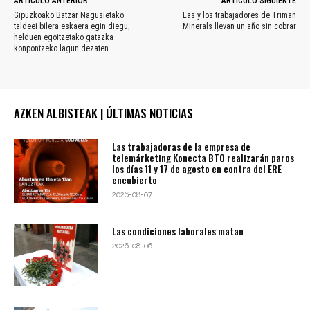
ARTÍCULO ANTERIOR
ARTÍCULO SIGUIENTE
Gipuzkoako Batzar Nagusietako
Las y los trabajadores de Triman
taldeei bilera eskaera egin diegu,
Minerals llevan un año sin cobrar
helduen egoitzetako gatazka
konpontzeko lagun dezaten
AZKEN ALBISTEAK | ÚLTIMAS NOTICIAS
Las trabajadoras de la empresa de
telemárketing Konecta BTO realizarán paros
los días 11 y 17 de agosto en contra del ERE
encubierto
2026-08-07
Las condiciones laborales matan
2026-08-06