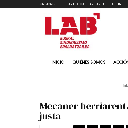
2026-08-07
IPAR HEGOA
BIZILAN.EUS
AFÍLIATE
INICIO
QUIÉNES SOMOS
ACCIÓ
Ini
Mecaner herriarentz
justa