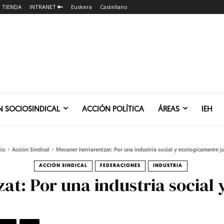
TIENDA
INTRANET 🔑
Euskera
Castellano
N SOCIOSINDICAL
ACCIÓN POLÍTICA
ÁREAS
IEH
cio
Acción Sindical
Mecaner herriarentzat: Por una industria social y ecologicamente j
ACCIÓN SINDICAL
FEDERACIONES
INDUSTRIA
at: Por una industria social