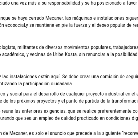
ado una vez más a su responsabilidad y se ha posicionado a favor 
nque se haya cerrado Mecaner, las máquinas e instalaciones siguen 
n ecosocial,y se mantiene en pie la fuerza y el deseo popular de rea
logista, militantes de diversos movimientos populares, trabajadores 
académico, y vecinas de Uribe Kosta, sin renunciar a la posibilida
y las instalaciones están aquí. Se debe crear una comisión de segui
ntizando la participación ciudadana.
o y social para el desarrollo de cualquier proyecto industrial en e
e de los próximos proyectos y el punto de partida de la transformaci
ue reuna las anteriores exigencias, que se realice preferentemente c
gurando que sea un empleo de calidad practicado en condiciones di
e Mecaner, es solo el anuncio que precede a la siguiente “reconver