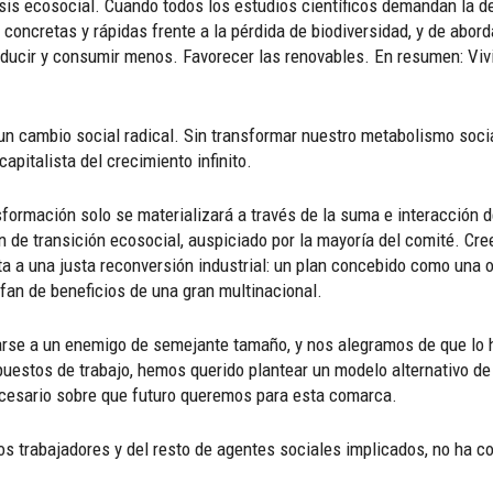
is ecosocial. Cuando todos los estudios científicos demandan la 
concretas y rápidas frente a la pérdida de biodiversidad, y de abor
ducir y consumir menos. Favorecer las renovables. En resumen: Vivir
un cambio social radical. Sin transformar nuestro metabolismo socia
pitalista del crecimiento infinito.
ormación solo se materializará a través de la suma e interacción de
de transición ecosocial, auspiciado por la mayoría del comité. Cre
rta a una justa reconversión industrial: un plan concebido como una 
 afan de beneficios de una gran multinacional.
rse a un enemigo de semejante tamaño, y nos alegramos de que lo h
uestos de trabajo, hemos querido plantear un modelo alternativo de 
ecesario sobre que futuro queremos para esta comarca.
os trabajadores y del resto de agentes sociales implicados, no ha 