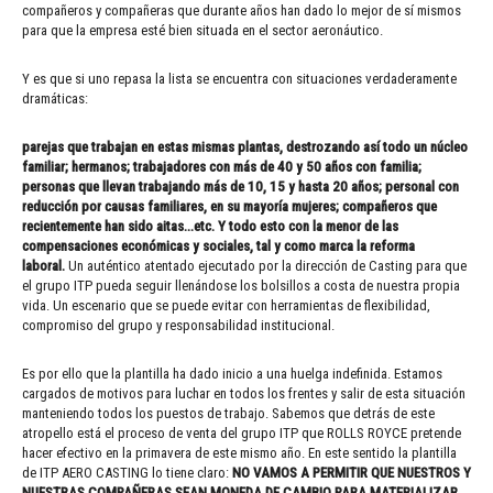
compañeros y compañeras que durante años han dado lo mejor de sí mismos
para que la empresa esté bien situada en el sector aeronáutico.
Y es que si uno repasa la lista se encuentra con situaciones verdaderamente
dramáticas:
parejas que trabajan en estas mismas plantas, destrozando así todo un núcleo
familiar; hermanos; trabajadores con más de 40 y 50 años con familia;
personas que llevan trabajando más de 10, 15 y hasta 20 años; personal con
reducción por causas familiares, en su mayoría mujeres; compañeros que
recientemente han sido aitas…etc. Y todo esto con la menor de las
compensaciones económicas y sociales, tal y como marca la reforma
laboral.
Un auténtico atentado ejecutado por la dirección de Casting para que
el grupo ITP pueda seguir llenándose los bolsillos a costa de nuestra propia
vida. Un escenario que se puede evitar con herramientas de flexibilidad,
compromiso del grupo y responsabilidad institucional.
Es por ello que la plantilla ha dado inicio a una huelga indefinida. Estamos
cargados de motivos para luchar en todos los frentes y salir de esta situación
manteniendo todos los puestos de trabajo. Sabemos que detrás de este
atropello está el proceso de venta del grupo ITP que ROLLS ROYCE pretende
hacer efectivo en la primavera de este mismo año. En este sentido la plantilla
de ITP AERO CASTING lo tiene claro:
NO VAMOS A PERMITIR QUE NUESTROS Y
NUESTRAS COMPAÑERAS SEAN MONEDA DE CAMBIO PARA MATERIALIZAR