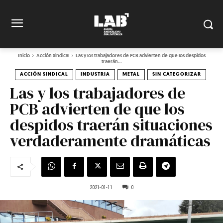
Inicio
Acción Sindical
Las y los trabajadores de PCB advierten de que los despidos
traerán...
ACCIÓN SINDICAL
INDUSTRIA
METAL
SIN CATEGORIZAR
Las y los trabajadores de
PCB advierten de que los
despidos traerán situaciones
verdaderamente dramáticas
2021-01-11
0