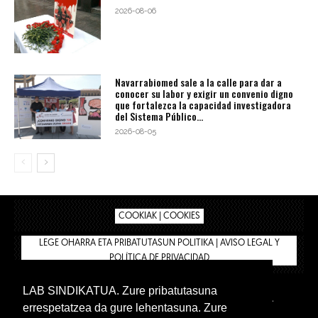
2026-08-06
Navarrabiomed sale a la calle para dar a
conocer su labor y exigir un convenio digno
que fortalezca la capacidad investigadora
del Sistema Público...
2026-08-05
COOKIAK | COOKIES
LEGE OHARRA ETA PRIBATUTASUN POLITIKA | AVISO LEGAL Y
POLÍTICA DE PRIVACIDAD
LAB SINDIKATUA. Zure pribatutasuna
IPAR HEGOA
BIZILAN.EUS
AFÍLIATE
TIENDA
errespetatzea da gure lehentasuna. Zure
INTRANET 🔑
Euskera
Castellano