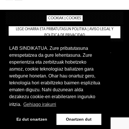
COOKIAK | COOKIES
LEGE OHARRA ETA PRIBATUTASUN POLITIKA | AVISO LEGAL Y
POLÍTICA DE PRIVACIDAD
LAB SINDIKATUA. Zure pribatutasuna
IPAR HEGOA
BIZILAN.EUS
AFÍLIATE
TIENDA
errespetatzea da gure lehentasuna. Zure
INTRANET 🔑
Euskera
Castellano
esperientzia eta zerbitzuak hobetzeko
asmoz, cookie teknologiaz baliatzen gara
webgune honetan. Ohar hau onartuz gero,
teknologia hori erabiltzeko baimen esplizitua
ematen diguzu. Nahi duzunean alda
dezakezu cookie-en erabileraren inguruko
iritzia.
Gehiago irakurri
www.lab.eus
Ez dut onartzen
Onartzen dut
Euskera
Castellano