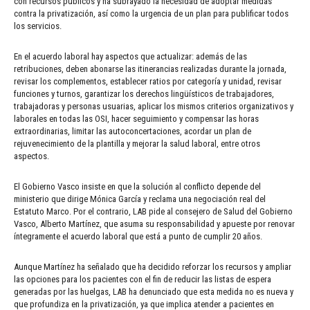
con recursos públicos y ha subrayado la necesidad de adoptar medidas
contra la privatización, así como la urgencia de un plan para publificar todos
los servicios.
En el acuerdo laboral hay aspectos que actualizar: además de las
retribuciones, deben abonarse las itinerancias realizadas durante la jornada,
revisar los complementos, establecer ratios por categoría y unidad, revisar
funciones y turnos, garantizar los derechos lingüísticos de trabajadores,
trabajadoras y personas usuarias, aplicar los mismos criterios organizativos y
laborales en todas las OSI, hacer seguimiento y compensar las horas
extraordinarias, limitar las autoconcertaciones, acordar un plan de
rejuvenecimiento de la plantilla y mejorar la salud laboral, entre otros
aspectos.
El Gobierno Vasco insiste en que la solución al conflicto depende del
ministerio que dirige Mónica García y reclama una negociación real del
Estatuto Marco. Por el contrario, LAB pide al consejero de Salud del Gobierno
Vasco, Alberto Martínez, que asuma su responsabilidad y apueste por renovar
íntegramente el acuerdo laboral que está a punto de cumplir 20 años.
Aunque Martínez ha señalado que ha decidido reforzar los recursos y ampliar
las opciones para los pacientes con el fin de reducir las listas de espera
generadas por las huelgas, LAB ha denunciado que esta medida no es nueva y
que profundiza en la privatización, ya que implica atender a pacientes en