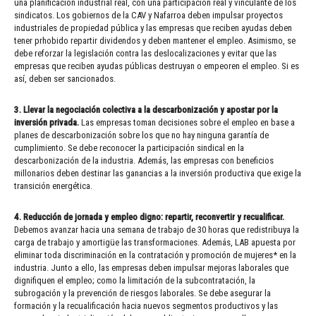
una planificación industrial real, con una participación real y vinculante de los
sindicatos. Los gobiernos de la CAV y Nafarroa deben impulsar proyectos
industriales de propiedad pública y las empresas que reciben ayudas deben
tener prhobido repartir dividendos y deben mantener el empleo. Asimismo, se
debe reforzar la legislación contra las deslocalizaciones y evitar que las
empresas que reciben ayudas públicas destruyan o empeoren el empleo. Si es
así, deben ser sancionados.
3. Llevar la negociación colectiva a la descarbonización y apostar por la
inversión privada.
Las empresas toman decisiones sobre el empleo en base a
planes de descarbonización sobre los que no hay ninguna garantía de
cumplimiento. Se debe reconocer la participación sindical en la
descarbonización de la industria. Además, las empresas con beneficios
millonarios deben destinar las ganancias a la inversión productiva que exige la
transición energética.
4. Reducción de jornada y empleo digno: repartir, reconvertir y recualificar.
Debemos avanzar hacia una semana de trabajo de 30 horas que redistribuya la
carga de trabajo y amortigüe las transformaciones. Además, LAB apuesta por
eliminar toda discriminación en la contratación y promoción de mujeres* en la
industria. Junto a ello, las empresas deben impulsar mejoras laborales que
dignifiquen el empleo; como la limitación de la subcontratación, la
subrogación y la prevención de riesgos laborales. Se debe asegurar la
formación y la recualificación hacia nuevos segmentos productivos y las