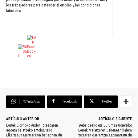
los trabajadores para defender el empleo y las condiciones
laborales.
WhatsApp
Facebook
Twitter
ARTÍCULO ANTERIOR
ARTÍCULO SIGUIENTE
LABek Elorrioko Andoni presoaren
Debaldeako eta Buruntza Goierriko
egoera salatzeko antolatutako
LABek Maiatzaren Lehenean kalera
Elkartasun Martxarekin bat egiten du
irtetearen garrantzia azpimarratu du