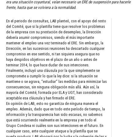
era una situación coyuntural, veían necesario un ERE de suspensión para hacerle
frente, hasta que se volviera a la normalidad.
En el periodo de consultas, LAB planteó, con el apoyo del resto
del Comité, que si la plantilla tiene que resolver los problemas
de la empresa con su prestación de desempleo, la Dirección
debería asumir compromisos, siendo el más importante
mantener el empleo una vez terminado el ERE. Sin embargo, la
Dirección, en las sucesivas reuniones ha descartado cualquier
compromiso en ese sentido, ni tan siquiera asegura que no
haya despidos objetivos en el plazo de un año o antes de
terminar 2014, lo que hace dudar de sus intenciones.
Finalmente, incluyó una cláusula por la que simplemente se
compromete a cumplir lo que la ley dice: si la situación se
mantiene o se agrava, “estudiar” las medidas para minimizar las
consecuencias, sin ninguna obligación más allá. Aún así, la
mayoría del Comité, formada por ELA y UGT, han considerado
aceptable esa cláusula y han firmado el ERE.
En opinión de LAB, esto no garantiza de ninguna manera el
empleo. Además, dado que en todo este período de tiempo, la
información y la transparencia han sido escasas, no sabemos
que está ocurriendo realmente en la empresa y en todo el
Grupo Condesa ni cuáles son sus intenciones en el futuro. En
cualquier caso, ante cualquier ataque a la plantilla que se
pueda producir, LAB abogará por la lucha y la cohesión de las y