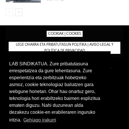
COOKIAK | COOKIES
LEGE OHARRA ETA PRIBATUTASUN POLITIKA | AVISO LEGAL Y
POLÍTICA DE PRIVACIDAD
LAB SINDIKATUA. Zure pribatutasuna
IPAR HEGOA
BIZILAN.EUS
AFÍLIATE
TIENDA
errespetatzea da gure lehentasuna. Zure
INTRANET 🔑
Euskera
Castellano
esperientzia eta zerbitzuak hobetzeko
asmoz, cookie teknologiaz baliatzen gara
webgune honetan. Ohar hau onartuz gero,
teknologia hori erabiltzeko baimen esplizitua
ematen diguzu. Nahi duzunean alda
dezakezu cookie-en erabileraren inguruko
iritzia.
Gehiago irakurri