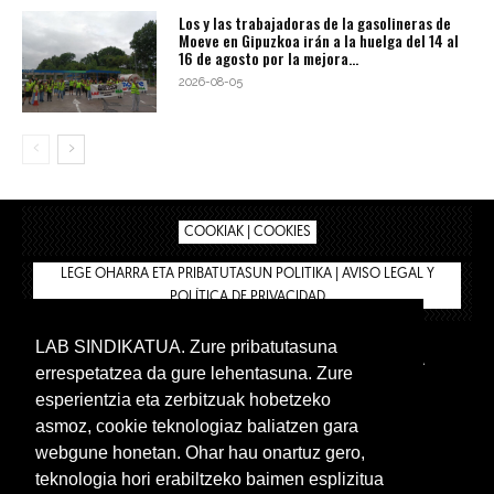
Los y las trabajadoras de la gasolineras de
Moeve en Gipuzkoa irán a la huelga del 14 al
16 de agosto por la mejora...
2026-08-05
COOKIAK | COOKIES
LEGE OHARRA ETA PRIBATUTASUN POLITIKA | AVISO LEGAL Y
POLÍTICA DE PRIVACIDAD
LAB SINDIKATUA. Zure pribatutasuna
IPAR HEGOA
BIZILAN.EUS
AFÍLIATE
TIENDA
errespetatzea da gure lehentasuna. Zure
INTRANET 🔑
Euskera
Castellano
esperientzia eta zerbitzuak hobetzeko
asmoz, cookie teknologiaz baliatzen gara
webgune honetan. Ohar hau onartuz gero,
teknologia hori erabiltzeko baimen esplizitua