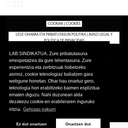
COOKIAK | COOKIES
LEGE OHARRA ETA PRIBATUTASUN POLITIKA | AVISO LEGAL Y
POLÍTICA DE PRIVACIDAD
LAB SINDIKATUA. Zure pribatutasuna
IPAR HEGOA
BIZILAN.EUS
AFÍLIATE
TIENDA
errespetatzea da gure lehentasuna. Zure
INTRANET 🔑
Euskera
Castellano
esperientzia eta zerbitzuak hobetzeko
asmoz, cookie teknologiaz baliatzen gara
webgune honetan. Ohar hau onartuz gero,
teknologia hori erabiltzeko baimen esplizitua
ematen diguzu. Nahi duzunean alda
dezakezu cookie-en erabileraren inguruko
iritzia.
Gehiago irakurri
www.lab.eus
Ez dut onartzen
Onartzen dut