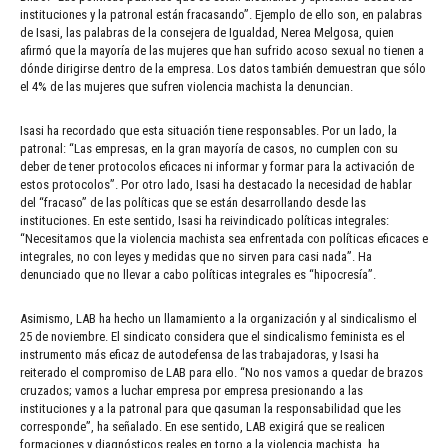
instituciones y la patronal están fracasando”. Ejemplo de ello son, en palabras
de Isasi, las palabras de la consejera de Igualdad, Nerea Melgosa, quien
afirmó que la mayoría de las mujeres que han sufrido acoso sexual no tienen a
dónde dirigirse dentro de la empresa. Los datos también demuestran que sólo
el 4% de las mujeres que sufren violencia machista la denuncian.
Isasi ha recordado que esta situación tiene responsables. Por un lado, la
patronal: “Las empresas, en la gran mayoría de casos, no cumplen con su
deber de tener protocolos eficaces ni informar y formar para la activación de
estos protocolos”. Por otro lado, Isasi ha destacado la necesidad de hablar
del “fracaso” de las políticas que se están desarrollando desde las
instituciones. En este sentido, Isasi ha reivindicado políticas integrales:
“Necesitamos que la violencia machista sea enfrentada con políticas eficaces e
integrales, no con leyes y medidas que no sirven para casi nada”. Ha
denunciado que no llevar a cabo políticas integrales es “hipocresía”.
Asimismo, LAB ha hecho un llamamiento a la organización y al sindicalismo el
25 de noviembre. El sindicato considera que el sindicalismo feminista es el
instrumento más eficaz de autodefensa de las trabajadoras, y Isasi ha
reiterado el compromiso de LAB para ello. “No nos vamos a quedar de brazos
cruzados; vamos a luchar empresa por empresa presionando a las
instituciones y a la patronal para que qasuman la responsabilidad que les
corresponde”, ha señalado. En ese sentido, LAB exigirá que se realicen
formaciones y diagnósticos reales en torno a la violencia machista, ha