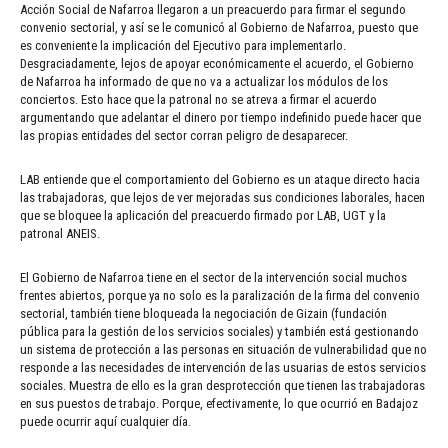
Acción Social de Nafarroa llegaron a un preacuerdo para firmar el segundo
convenio sectorial, y así se le comunicó al Gobierno de Nafarroa, puesto que
es conveniente la implicación del Ejecutivo para implementarlo.
Desgraciadamente, lejos de apoyar económicamente el acuerdo, el Gobierno
de Nafarroa ha informado de que no va a actualizar los módulos de los
conciertos. Esto hace que la patronal no se atreva a firmar el acuerdo
argumentando que adelantar el dinero por tiempo indefinido puede hacer que
las propias entidades del sector corran peligro de desaparecer.
LAB entiende que el comportamiento del Gobierno es un ataque directo hacia
las trabajadoras, que lejos de ver mejoradas sus condiciones laborales, hacen
que se bloquee la aplicación del preacuerdo firmado por LAB, UGT y la
patronal ANEIS.
El Gobierno de Nafarroa tiene en el sector de la intervención social muchos
frentes abiertos, porque ya no solo es la paralización de la firma del convenio
sectorial, también tiene bloqueada la negociación de Gizain (fundación
pública para la gestión de los servicios sociales) y también está gestionando
un sistema de protección a las personas en situación de vulnerabilidad que no
responde a las necesidades de intervención de las usuarias de estos servicios
sociales. Muestra de ello es la gran desprotección que tienen las trabajadoras
en sus puestos de trabajo. Porque, efectivamente, lo que ocurrió en Badajoz
puede ocurrir aquí cualquier día.