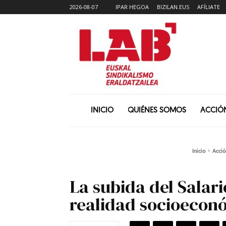
2026-08-07
IPAR HEGOA
BIZILAN.EUS
AFÍLIATE
INICIO
QUIÉNES SOMOS
ACCIÓ
Inicio
Acció
La subida del Salar
realidad socioecon