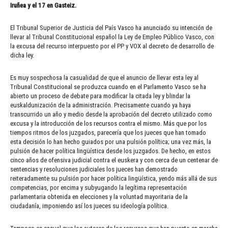
Iruñea y el 17 en Gasteiz.
El Tribunal Superior de Justicia del País Vasco ha anunciado su intención de
llevar al Tribunal Constitucional español la Ley de Empleo Público Vasco, con
la excusa del recurso interpuesto por el PP y VOX al decreto de desarrollo de
dicha ley.
Es muy sospechosa la casualidad de que el anuncio de llevar esta ley al
Tribunal Constitucional se produzca cuando en el Parlamento Vasco se ha
abierto un proceso de debate para modificar la citada ley y blindar la
euskaldunización de la administración. Precisamente cuando ya haya
transcurrido un año y medio desde la aprobación del decreto utilizado como
excusa y la introducción de los recursos contra el mismo. Más que por los
tiempos ritmos de los juzgados, parecería que los jueces que han tomado
esta decisión lo han hecho guiados por una pulsión política; una vez más, la
pulsión de hacer política lingüística desde los juzgados. De hecho, en estos
cinco años de ofensiva judicial contra el euskera y con cerca de un centenar de
sentencias y resoluciones judiciales los jueces han demostrado
reiteradamente su pulsión por hacer política lingüística, yendo más allá de sus
competencias, por encima y subyugando la legítima representación
parlamentaria obtenida en elecciones y la voluntad mayoritaria de la
ciudadanía, imponiendo así los jueces su ideología política.