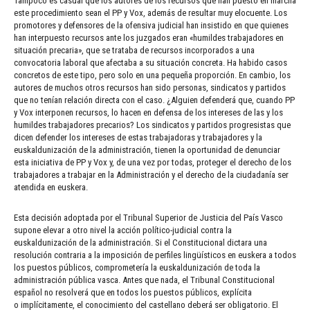
Tampoco es casual que los autores de los recursos que han puesto en marcha
este procedimiento sean el PP y Vox, además de resultar muy elocuente. Los
promotores y defensores de la ofensiva judicial han insistido en que quienes
han interpuesto recursos ante los juzgados eran «humildes trabajadores en
situación precaria», que se trataba de recursos incorporados a una
convocatoria laboral que afectaba a su situación concreta. Ha habido casos
concretos de este tipo, pero solo en una pequeña proporción. En cambio, los
autores de muchos otros recursos han sido personas, sindicatos y partidos
que no tenían relación directa con el caso. ¿Alguien defenderá que, cuando PP
y Vox interponen recursos, lo hacen en defensa de los intereses de las y los
humildes trabajadores precarios? Los sindicatos y partidos progresistas que
dicen defender los intereses de estas trabajadoras y trabajadores y la
euskaldunización de la administración, tienen la oportunidad de denunciar
esta iniciativa de PP y Vox y, de una vez por todas, proteger el derecho de los
trabajadores a trabajar en la Administración y el derecho de la ciudadanía ser
atendida en euskera.
Esta decisión adoptada por el Tribunal Superior de Justicia del País Vasco
supone elevar a otro nivel la acción político-judicial contra la
euskaldunización de la administración. Si el Constitucional dictara una
resolución contraria a la imposición de perfiles lingüísticos en euskera a todos
los puestos públicos, comprometería la euskaldunización de toda la
administración pública vasca. Antes que nada, el Tribunal Constitucional
español no resolverá que en todos los puestos públicos, explícita
o implícitamente, el conocimiento del castellano deberá ser obligatorio. El