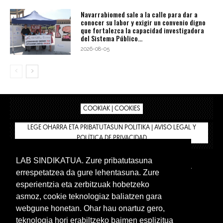
Navarrabiomed sale a la calle para dar a
conocer su labor y exigir un convenio digno
que fortalezca la capacidad investigadora
del Sistema Público...
2026-08-05
COOKIAK | COOKIES
LEGE OHARRA ETA PRIBATUTASUN POLITIKA | AVISO LEGAL Y
POLÍTICA DE PRIVACIDAD
LAB SINDIKATUA. Zure pribatutasuna
IPAR HEGOA
BIZILAN.EUS
AFÍLIATE
TIENDA
errespetatzea da gure lehentasuna. Zure
INTRANET 🔑
Euskera
Castellano
esperientzia eta zerbitzuak hobetzeko
asmoz, cookie teknologiaz baliatzen gara
webgune honetan. Ohar hau onartuz gero,
teknologia hori erabiltzeko baimen esplizitua