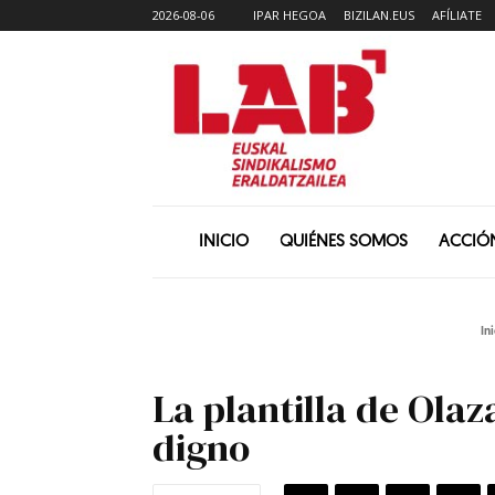
2026-08-06
IPAR HEGOA
BIZILAN.EUS
AFÍLIATE
INICIO
QUIÉNES SOMOS
ACCIÓ
Ini
La plantilla de Ola
digno