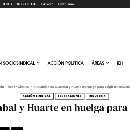
TIENDA
INTRANET 🔑
Euskera
Castellano
N SOCIOSINDICAL
ACCIÓN POLÍTICA
ÁREAS
IEH
cio
Acción Sindical
La plantilla de Olazabal y Huarte en huelga para exigir un convenio
ACCIÓN SINDICAL
FEDERACIONES
INDUSTRIA
zabal y Huarte en huelga para