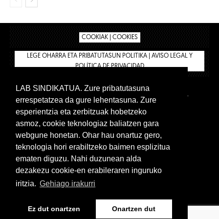
COOKIAK | COOKIES
LEGE OHARRA ETA PRIBATUTASUN POLITIKA | AVISO LEGAL Y
POLÍTICA DE PRIVACIDAD
LAB SINDIKATUA. Zure pribatutasuna
IPAR HEGOA
BIZILAN.EUS
AFÍLIATE
TIENDA
errespetatzea da gure lehentasuna. Zure
INTRANET 🔑
Euskera
Castellano
esperientzia eta zerbitzuak hobetzeko
asmoz, cookie teknologiaz baliatzen gara
webgune honetan. Ohar hau onartuz gero,
teknologia hori erabiltzeko baimen esplizitua
ematen diguzu. Nahi duzunean alda
dezakezu cookie-en erabileraren inguruko
iritzia.
Gehiago irakurri
www.lab.eus
Ez dut onartzen
Onartzen dut
Euskera
Castellano