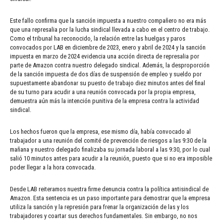
Este fallo confirma que la sanción impuesta a nuestro compañero no era más
que una represalia por la lucha sindical llevada a cabo en el centro de trabajo.
Como el tribunal ha reconocido, la relación entre las huelgas y paros
convocados por LAB en diciembre de 2023, enero y abril de 2024 y la sanción
impuesta en marzo de 2024 evidencia una acción directa de represalia por
parte de Amazon contra nuestro delegado sindical. Además, la desproporción
de la sanción impuesta de dos días de suspensión de empleo y sueldo por
supuestamente abandonar su puesto de trabajo diez minutos antes del final
de su turno para acudir a una reunión convocada por la propia empresa,
demuestra aún más la intención punitiva de la empresa contra la actividad
sindical.
Los hechos fueron que la empresa, ese mismo día, había convocado al
trabajador a una reunión del comité de prevención de riesgos a las 9:30 de la
mañana y nuestro delegado finalizaba su jornada laboral a las 9:30, por lo cual
salió 10 minutos antes para acudir a la reunión, puesto que si no era imposible
poder llegar a la hora convocada.
Desde LAB reiteramos nuestra firme denuncia contra la política antisindical de
Amazon. Esta sentencia es un paso importante para demostrar que la empresa
utiliza la sanción y la represión para frenar la organización de las y los
trabajadores y coartar sus derechos fundamentales. Sin embargo, no nos