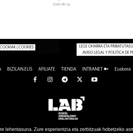
2026-08-05
LEGE OHARRA ETA PRIBATUTASUN
COOKIAK | COOKIES
AVISO LEGAL Y POLÍTICA DE 
A
BIZILAN.EUS
AFÍLIATE
TIENDA
INTRANET 🔑
Euskera
www.lab.eus
e lehentasuna. Zure esperientzia eta zerbitzuak hobetzeko as